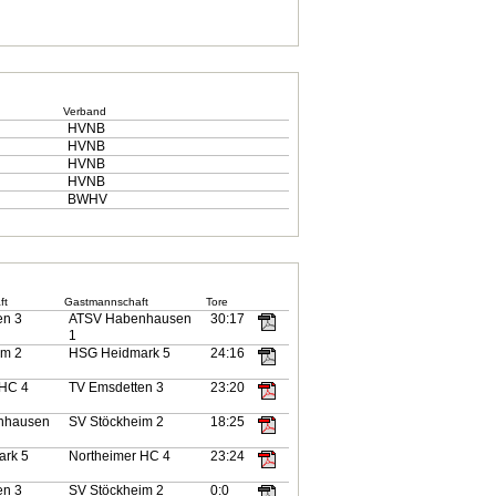
Verband
HVNB
HVNB
HVNB
HVNB
BWHV
ft
Gastmannschaft
Tore
en 3
ATSV Habenhausen
30:17
1
im 2
HSG Heidmark 5
24:16
 HC 4
TV Emsdetten 3
23:20
nhausen
SV Stöckheim 2
18:25
rk 5
Northeimer HC 4
23:24
en 3
SV Stöckheim 2
0:0