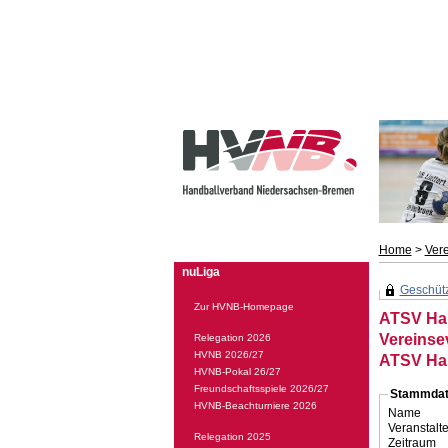
Home
>
Ver
nuLiga
Geschützt
Zur HVNB-Homepage
ATSV Ha
Vereinse
Relegation 2026
HVNB 2026/27
ATSV Ha
HVNB-Pokal 26/27
Freundschaftsspiele 2026/27
Stammdat
HVNB-Beachturniere 2026
Name
Veranstalte
Relegation 2025
Zeitraum