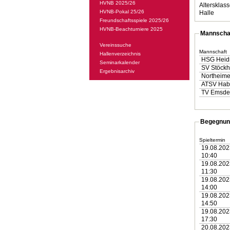
HVNB 2025/26
Altersklass
HVNB-Pokal 25/26
Halle
Freundschaftsspiele 2025/26
HVNB-Beachturniere 2025
Mannscha
Vereinssuche
Mannschaft
Hallenverzeichnis
HSG Heid
Seminarkalender
SV Stöckh
Ergebnisarchiv
Northeime
ATSV Hab
TV Emsdet
Begegnun
Spieltermin
19.08.202
10:40
19.08.202
11:30
19.08.202
14:00
19.08.202
14:50
19.08.202
17:30
20.08.202