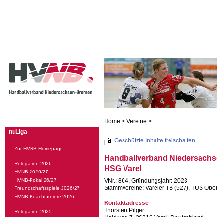
Home
>
Vereine
>
nuLiga
Geschützte Inhalte freischalten ...
Zur HVNB-Homepage
Handballverband Niedersachs
Relegation 2026
HSG Varel
HVNB 2026/27
HVNB-Pokal 26/27
VNr.: 864, Gründungsjahr: 2023
Stammvereine: Vareler TB (527), TUS Obens
Freundschaftsspiele 2026/27
HVNB-Beachturniere 2026
Kontaktadresse
Thorsten Pilger
Relegation 2025