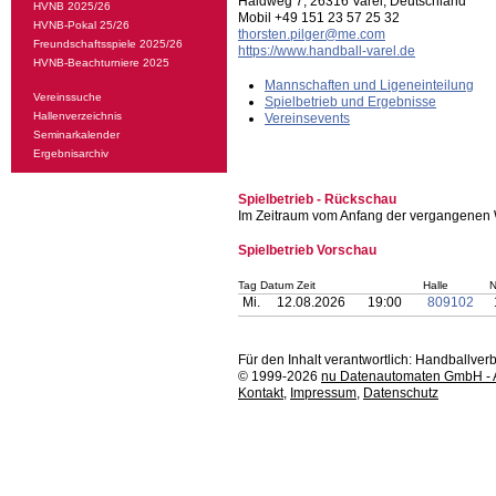
Haidweg 7, 26316 Varel, Deutschland
HVNB 2025/26
Mobil +49 151 23 57 25 32
HVNB-Pokal 25/26
thorsten.pilger@me.com
Freundschaftsspiele 2025/26
https://www.handball-varel.de
HVNB-Beachturniere 2025
Mannschaften und Ligeneinteilung
Vereinssuche
Spielbetrieb und Ergebnisse
Hallenverzeichnis
Vereinsevents
Seminarkalender
Ergebnisarchiv
Spielbetrieb - Rückschau
Im Zeitraum vom Anfang der vergangenen 
Spielbetrieb Vorschau
Tag Datum Zeit
Halle
N
Mi.
12.08.2026
19:00
809102
Für den Inhalt verantwortlich: Handballv
© 1999-2026
nu Datenautomaten GmbH - Au
Kontakt
,
Impressum
,
Datenschutz