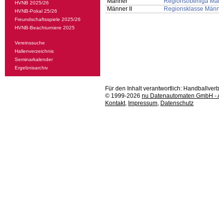
Männer
Regionsoberliga Män
HVNB 2025/26
Männer II
Regionsklasse Männe
HVNB-Pokal 25/26
Freundschaftsspiele 2025/26
HVNB-Beachturniere 2025
Vereinssuche
Hallenverzeichnis
Seminarkalender
Ergebnisarchiv
Für den Inhalt verantwortlich: Handballv
© 1999-2026
nu Datenautomaten GmbH - Au
Kontakt
,
Impressum
,
Datenschutz