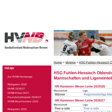
Home
>
Vereine
>
HSG Fuhlen-Hessisch O
nuLiga
HSG Fuhlen-Hessisch Oldendo
Zur HVNB-Homepage
Mannschaften und Ligeneintei
Relegation 2026
HR Hannover-Weser-Leine 2025/26
HVNB 2026/27
Mannschaft
Liga
HVNB-Pokal 26/27
Männer
Regionsoberliga Män
Freundschaftsspiele 2026/27
HR Hannover-Weser-Leine 2026/27
HVNB-Beachturniere 2026
Mannschaft
Liga
Five-a-side
Five-a-side
Relegation 2025