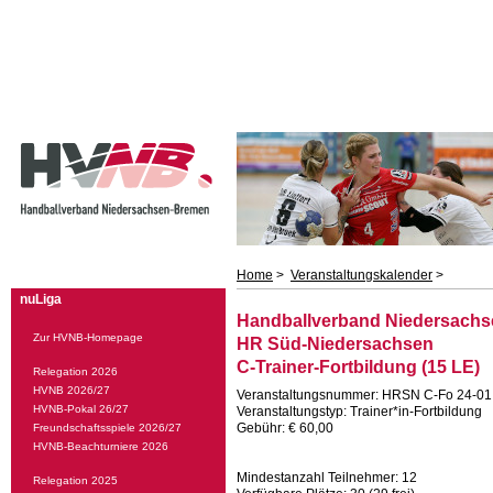
Home
>
Veranstaltungskalender
>
nuLiga
Handballverband Niedersachs
Zur HVNB-Homepage
HR Süd-Niedersachsen
C-Trainer-Fortbildung (15 LE)
Relegation 2026
HVNB 2026/27
Veranstaltungsnummer: HRSN C-Fo 24-01
HVNB-Pokal 26/27
Veranstaltungstyp: Trainer*in-Fortbildung
Gebühr: € 60,00
Freundschaftsspiele 2026/27
HVNB-Beachturniere 2026
Mindestanzahl Teilnehmer: 12
Relegation 2025