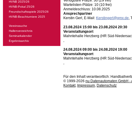
Verfügbare Plätze: 30 (29 frei)
HVNB 2025/26
Wartelisten-Plätze: 10 (10 frei)
HVNB-Pokal 25/26
Anmeldeschluss: 10.08.2025
Freundschaftsspiele 2025/26
Ansprechpartner
HVNB-Beachturniere 2025
Kerstin Gerl, E-Mail:
Kerstingerl@gmx.de
,
Vereinssuche
23.08.2024 15:00 bis 23.08.2024 20:30
Hallenverzeichnis
Veranstaltungsort
Mahntehalle Herzberg (HR Süd-Niedersac
Seminarkalender
,
Ergebnisarchiv
24.08.2024 09:00 bis 24.08.2024 19:00
Veranstaltungsort
Mahntehalle Herzberg (HR Süd-Niedersac
,
Für den Inhalt verantwortlich: Handballv
© 1999-2026
nu Datenautomaten GmbH - Au
Kontakt
,
Impressum
,
Datenschutz