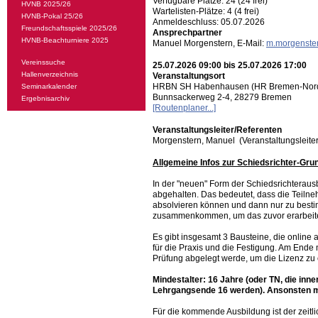
Verfügbare Plätze: 24 (24 frei)
HVNB 2025/26
Wartelisten-Plätze: 4 (4 frei)
HVNB-Pokal 25/26
Anmeldeschluss: 05.07.2026
Freundschaftsspiele 2025/26
Ansprechpartner
HVNB-Beachturniere 2025
Manuel Morgenstern, E-Mail:
m.morgenste
Vereinssuche
25.07.2026 09:00 bis 25.07.2026 17:00
Hallenverzeichnis
Veranstaltungsort
HRBN SH Habenhausen (HR Bremen-Nor
Seminarkalender
Bunnsackerweg 2-4, 28279 Bremen
Ergebnisarchiv
[Routenplaner...]
Veranstaltungsleiter/Referenten
Morgenstern, Manuel (Veranstaltungsleiter
Allgemeine Infos zur Schiedsrichter-Gru
In der "neuen" Form der Schiedsrichteraus
abgehalten. Das bedeutet, dass die Teilne
absolvieren können und dann nur zu besti
zusammenkommen, um das zuvor erarbeitete
Es gibt insgesamt 3 Bausteine, die onlin
für die Praxis und die Festigung. Am Ende 
Prüfung abgelegt werde, um die Lizenz zu 
Mindestalter: 16 Jahre (oder TN, die inn
Lehrgangsende 16 werden). Ansonsten m
Für die kommende Ausbildung ist der zeitlic