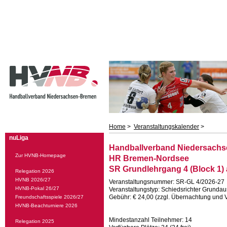
Home
>
Veranstaltungskalender
>
nuLiga
Handballverband Niedersachs
Zur HVNB-Homepage
HR Bremen-Nordsee
SR Grundlehrgang 4 (Block 1)
Relegation 2026
HVNB 2026/27
Veranstaltungsnummer: SR-GL 4/2026-27
HVNB-Pokal 26/27
Veranstaltungstyp: Schiedsrichter Grundau
Gebühr: € 24,00 (zzgl. Übernachtung und 
Freundschaftsspiele 2026/27
HVNB-Beachturniere 2026
Mindestanzahl Teilnehmer: 14
Relegation 2025