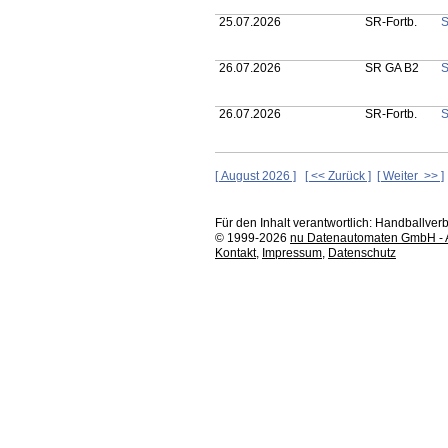
25.07.2026
SR-Fortb.
S
26.07.2026
SR GA B2
S
26.07.2026
SR-Fortb.
S
[ August 2026 ]
[ << Zurück ]
[ Weiter >> ]
Für den Inhalt verantwortlich: Handballv
© 1999-2026
nu Datenautomaten GmbH - Au
Kontakt
,
Impressum
,
Datenschutz