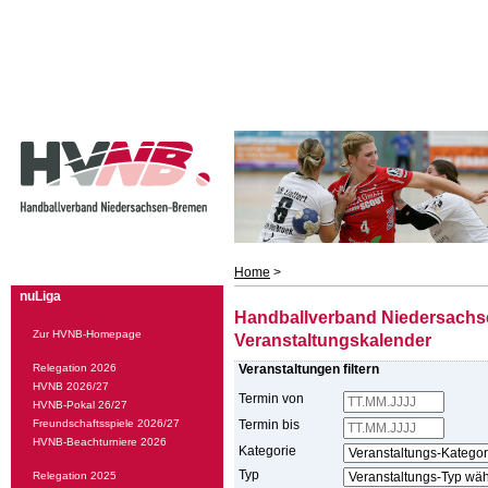
Home
>
nuLiga
Handballverband Niedersachs
Zur HVNB-Homepage
Veranstaltungskalender
Relegation 2026
Veranstaltungen filtern
HVNB 2026/27
Termin von
HVNB-Pokal 26/27
Freundschaftsspiele 2026/27
Termin bis
HVNB-Beachturniere 2026
Kategorie
Typ
Relegation 2025