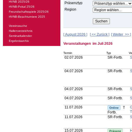
HVNB 2025/26
Präsenztyp
HVNB-Pokal 25/26
Region
Freundschaftsspiele 2025/26
HVNB-Beachturniere 2025
Vereinssuche
Hallenverzeichnis
[ August 2026 ]
[ << Zurück ]
[ Weiter >> ]
Seminarkalender
Ergebnisarchiv
Veranstaltungen im Juli 2026
Termin
Typ
Ve
02.07.2026
SR-Fortb.
S
04.07.2026
SR-Fortb.
S
04.07.2026
SR-Fortb.
S
04.07.2026
SR-Fortb.
S
11.07.2026
G
T
Online
T
Fortb.
11.07.2026
SR-Fortb.
S
15.07.2026
H
Präsenz