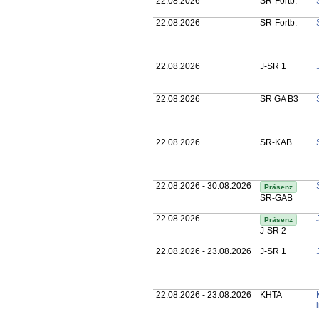
22.08.2026
SR-Fortb.
22.08.2026
SR-Fortb.
22.08.2026
J-SR 1
22.08.2026
SR GA B3
22.08.2026
SR-KAB
22.08.2026 - 30.08.2026
Präsenz
SR-GAB
22.08.2026
Präsenz
J-SR 2
22.08.2026 - 23.08.2026
J-SR 1
22.08.2026 - 23.08.2026
KHTA