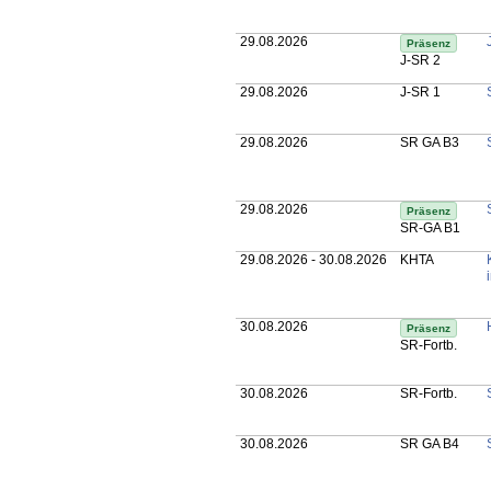
29.08.2026
Präsenz
J-SR 2
29.08.2026
J-SR 1
29.08.2026
SR GA B3
29.08.2026
Präsenz
SR-GA B1
29.08.2026 - 30.08.2026
KHTA
30.08.2026
Präsenz
SR-Fortb.
30.08.2026
SR-Fortb.
30.08.2026
SR GA B4