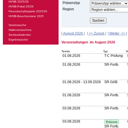
HVNB 2025/26
Präsenztyp
HVNB-Pokal 25/26
Region
Freundschaftsspiele 2025/26
HVNB-Beachturniere 2025
Vereinssuche
Hallenverzeichnis
[ August 2026 ]
[ << Zurück ]
[ Weiter >> ]
Seminarkalender
Ergebnisarchiv
Veranstaltungen im August 2026
Termin
Typ
V
01.08.2026
T-C Prüfung
01.08.2026
SR-Fortb.
01.08.2026 - 13.09.2026
SR-GAB
01.08.2026
SR-Fortb.
03.08.2026
SR-Fortb.
03.08.2026
Präsenz
SR-Fortb.