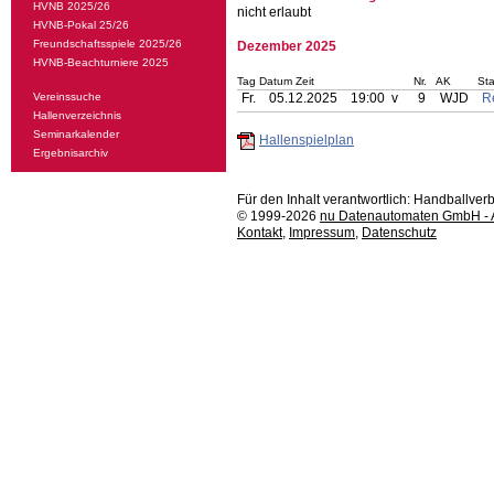
HVNB 2025/26
nicht erlaubt
HVNB-Pokal 25/26
Freundschaftsspiele 2025/26
Dezember 2025
HVNB-Beachturniere 2025
Tag Datum Zeit
Nr.
AK
Sta
Vereinssuche
Fr.
05.12.2025
19:00 v
9
WJD
R
Hallenverzeichnis
Seminarkalender
Hallenspielplan
Ergebnisarchiv
Für den Inhalt verantwortlich: Handballv
© 1999-2026
nu Datenautomaten GmbH - Au
Kontakt
,
Impressum
,
Datenschutz