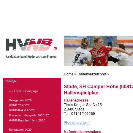
Home
>
Hallenverzeichnis
>
nuLiga
Stade, SH Camper Höhe (6081
Zur HVNB-Homepage
Hallenspielplan
Hallenadresse
Relegation 2026
Timm-Kröger-Straße 15
HVNB 2026/27
21680 Stade
HVNB-Pokal 26/27
Tel.: 04141/401269
Freundschaftsspiele 2026/27
HVNB-Beachturniere 2026
[Routenplaner...]
Relegation 2025
Haftmittelverwendung