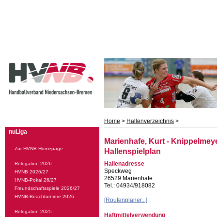
Home
>
Hallenverzeichnis
>
nuLiga
Marienhafe, Kurt - Knippelmey
Zur HVNB-Homepage
Hallenspielplan
Hallenadresse
Relegation 2026
Speckweg
HVNB 2026/27
26529 Marienhafe
HVNB-Pokal 26/27
Tel.: 04934/918082
Freundschaftsspiele 2026/27
HVNB-Beachturniere 2026
[Routenplaner...]
Relegation 2025
Haftmittelverwendung