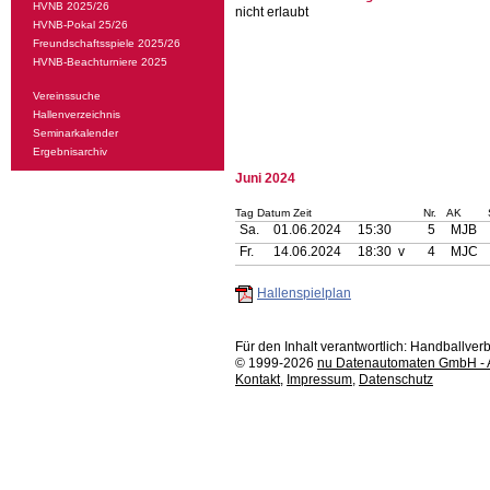
HVNB 2025/26
nicht erlaubt
HVNB-Pokal 25/26
Freundschaftsspiele 2025/26
HVNB-Beachturniere 2025
Vereinssuche
Hallenverzeichnis
Seminarkalender
Ergebnisarchiv
Juni 2024
Tag Datum Zeit
Nr.
AK
Sa.
01.06.2024
15:30
5
MJB
Fr.
14.06.2024
18:30 v
4
MJC
Hallenspielplan
Für den Inhalt verantwortlich: Handballv
© 1999-2026
nu Datenautomaten GmbH - Au
Kontakt
,
Impressum
,
Datenschutz