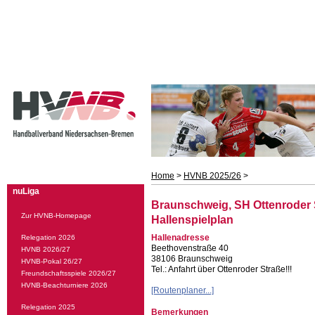
Home
>
HVNB 2025/26
>
nuLiga
Braunschweig, SH Ottenroder S
Zur HVNB-Homepage
Hallenspielplan
Hallenadresse
Relegation 2026
Beethovenstraße 40
HVNB 2026/27
38106 Braunschweig
HVNB-Pokal 26/27
Tel.: Anfahrt über Ottenroder Straße!!!
Freundschaftsspiele 2026/27
HVNB-Beachturniere 2026
[Routenplaner...]
Relegation 2025
Bemerkungen