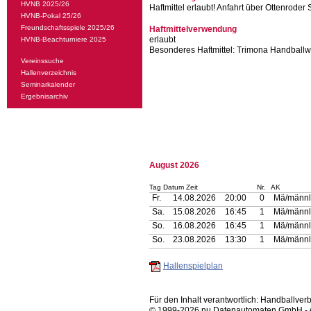
HVNB 2025/26
Haftmittel erlaubt! Anfahrt über Ottenroder 
HVNB-Pokal 25/26
Freundschaftsspiele 2025/26
Haftmittelverwendung
erlaubt
HVNB-Beachturniere 2025
Besonderes Haftmittel:
Trimona Handballwa
Vereinssuche
Hallenverzeichnis
Seminarkalender
Ergebnisarchiv
August 2026
Tag Datum Zeit
Nr.
AK
Fr.
14.08.2026
20:00
0
Mä/männl
Sa.
15.08.2026
16:45
1
Mä/männl
So.
16.08.2026
16:45
1
Mä/männl
So.
23.08.2026
13:30
1
Mä/männl
Hallenspielplan
Für den Inhalt verantwortlich: Handballv
© 1999-2026
nu Datenautomaten GmbH - Au