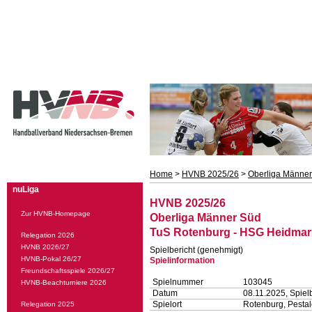
Home
>
HVNB 2025/26
>
Oberliga Männe
nuLiga
HVNB 2025/26
Zur HVNB-Homepage
Oberliga Männer Süd
TuS Rotenburg - HSG Heidmark,
Relegation 2026
HVNB 2026/27
Spielbericht (genehmigt)
HVNB-Pokal 26/27
Spielinformation
Freundschaftsspiele 2026/27
Spielnummer
103045
HVNB-Beachturniere 2026
Datum
08.11.2025, Spiel
Spielort
Rotenburg, Pestal
Relegation 2025