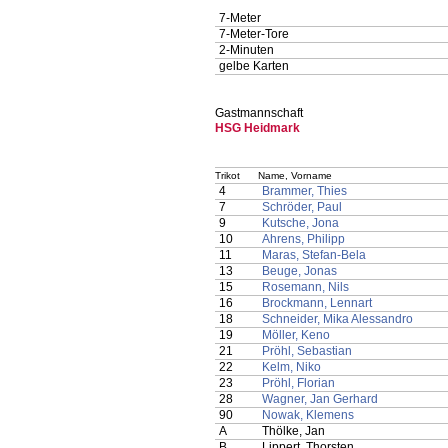
7-Meter
7-Meter-Tore
2-Minuten
gelbe Karten
Gastmannschaft
HSG Heidmark
Trikot
Name, Vorname
4
Brammer, Thies
7
Schröder, Paul
9
Kutsche, Jona
10
Ahrens, Philipp
11
Maras, Stefan-Bela
13
Beuge, Jonas
15
Rosemann, Nils
16
Brockmann, Lennart
18
Schneider, Mika Alessandro
19
Möller, Keno
21
Pröhl, Sebastian
22
Kelm, Niko
23
Pröhl, Florian
28
Wagner, Jan Gerhard
90
Nowak, Klemens
A
Thölke, Jan
B
Lippert, Thorsten