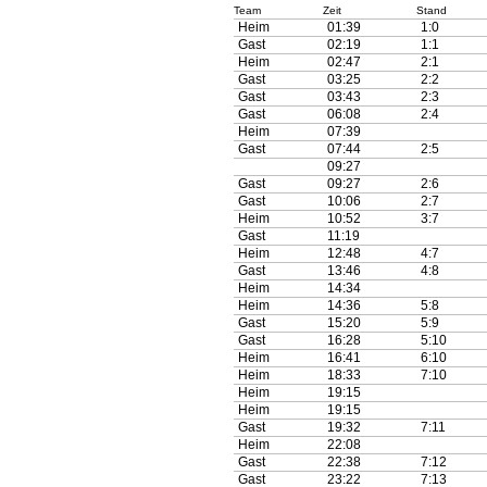
Team
Zeit
Stand
Heim
01:39
1:0
Gast
02:19
1:1
Heim
02:47
2:1
Gast
03:25
2:2
Gast
03:43
2:3
Gast
06:08
2:4
Heim
07:39
Gast
07:44
2:5
09:27
Gast
09:27
2:6
Gast
10:06
2:7
Heim
10:52
3:7
Gast
11:19
Heim
12:48
4:7
Gast
13:46
4:8
Heim
14:34
Heim
14:36
5:8
Gast
15:20
5:9
Gast
16:28
5:10
Heim
16:41
6:10
Heim
18:33
7:10
Heim
19:15
Heim
19:15
Gast
19:32
7:11
Heim
22:08
Gast
22:38
7:12
Gast
23:22
7:13