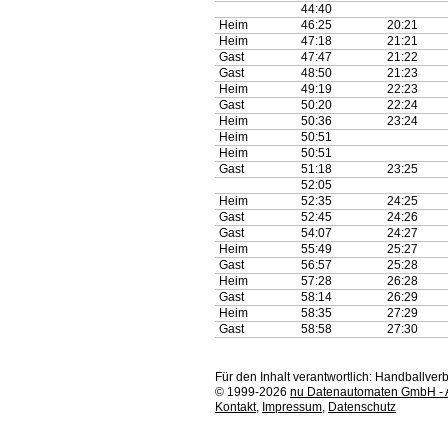
44:40
Heim
46:25
20:21
Heim
47:18
21:21
Gast
47:47
21:22
Gast
48:50
21:23
Heim
49:19
22:23
Gast
50:20
22:24
Heim
50:36
23:24
Heim
50:51
Heim
50:51
Gast
51:18
23:25
52:05
Heim
52:35
24:25
Gast
52:45
24:26
Gast
54:07
24:27
Heim
55:49
25:27
Gast
56:57
25:28
Heim
57:28
26:28
Gast
58:14
26:29
Heim
58:35
27:29
Gast
58:58
27:30
Für den Inhalt verantwortlich: Handballv
© 1999-2026
nu Datenautomaten GmbH - Au
Kontakt
,
Impressum
,
Datenschutz