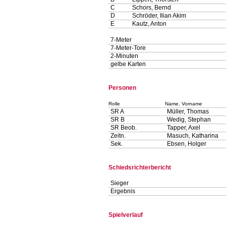
C
Schors, Bernd
D
Schröder, Ilian Akim
E
Kautz, Anton
7-Meter
7-Meter-Tore
2-Minuten
gelbe Karten
Personen
Rolle
Name, Vorname
SR A
Müller, Thomas
SR B
Wedig, Stephan
SR Beob.
Tapper, Axel
Zeitn.
Masuch, Katharina
Sek.
Ebsen, Holger
Schiedsrichterbericht
Sieger
Ergebnis
Spielverlauf