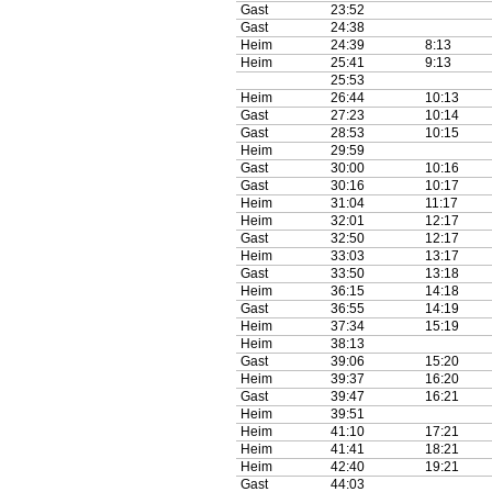
Gast
23:52
Gast
24:38
Heim
24:39
8:13
Heim
25:41
9:13
25:53
Heim
26:44
10:13
Gast
27:23
10:14
Gast
28:53
10:15
Heim
29:59
Gast
30:00
10:16
Gast
30:16
10:17
Heim
31:04
11:17
Heim
32:01
12:17
Gast
32:50
12:17
Heim
33:03
13:17
Gast
33:50
13:18
Heim
36:15
14:18
Gast
36:55
14:19
Heim
37:34
15:19
Heim
38:13
Gast
39:06
15:20
Heim
39:37
16:20
Gast
39:47
16:21
Heim
39:51
Heim
41:10
17:21
Heim
41:41
18:21
Heim
42:40
19:21
Gast
44:03