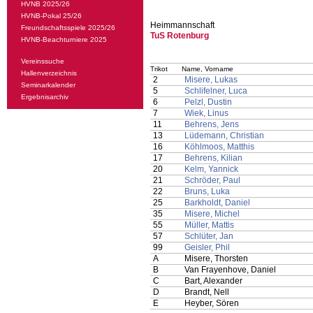
HVNB 2025/26
HVNB-Pokal 25/26
Heimmannschaft
Freundschaftsspiele 2025/26
TuS Rotenburg
HVNB-Beachturniere 2025
Vereinssuche
Trikot
Name, Vorname
Hallenverzeichnis
2
Misere, Lukas
Seminarkalender
5
Schlifelner, Luca
Ergebnisarchiv
6
Pelzl, Dustin
7
Wiek, Linus
11
Behrens, Jens
13
Lüdemann, Christian
16
Köhlmoos, Matthis
17
Behrens, Kilian
20
Kelm, Yannick
21
Schröder, Paul
22
Bruns, Luka
25
Barkholdt, Daniel
35
Misere, Michel
55
Müller, Mattis
57
Schlüter, Jan
99
Geisler, Phil
A
Misere, Thorsten
B
Van Frayenhove, Daniel
C
Bart, Alexander
D
Brandt, Nell
E
Heyber, Sören