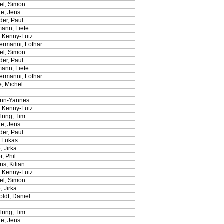
l, Simon
je, Jens
der, Paul
ann, Fiete
, Kenny-Lutz
ermanni, Lothar
l, Simon
der, Paul
ann, Fiete
ermanni, Lothar
e, Michel
Finn-Yannes
, Kenny-Lutz
ring, Tim
je, Jens
der, Paul
, Lukas
, Jirka
r, Phil
s, Kilian
, Kenny-Lutz
l, Simon
, Jirka
ldt, Daniel
ring, Tim
je, Jens