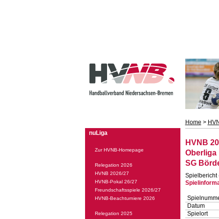
Home
>
HVN
nuLiga
HVNB 20
Zur HVNB-Homepage
Oberliga
SG Börde
Relegation 2026
HVNB 2026/27
Spielbericht
HVNB-Pokal 26/27
Spielinform
Freundschaftsspiele 2026/27
Spielnumm
HVNB-Beachturniere 2026
Datum
Spielort
Relegation 2025