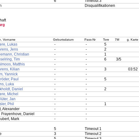
6
Timeout 3
n
Disqualifikationen
aft
urg
, Vorname
Geburtsdatum
Pass-Nr
Tore
7M
g. Karte
ere, Lukas
-
-
5
rens, Jens
-
-
2
emann, Christian
-
-
1
selring, Tim
-
-
6
3/5
lmoos, Matthis
-
-
rens, Kilian
-
-
3
03:52
m, Yannick
-
-
röder, Paul
-
-
5
ns, Luka
-
-
kholdt, Daniel
-
-
2
ere, Michel
-
-
lüter, Jan
-
-
ler, Phil
-
-
1
t, Alexander
-
-
 Frayenhove, Daniel
-
-
ubert, Mark
-
-
5
Timeout 1
e
3
Timeout 2
5
Timeout 3