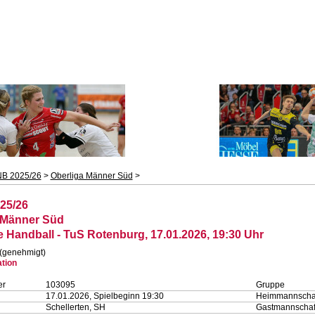
B 2025/26
>
Oberliga Männer Süd
>
25/26
 Männer Süd
 Handball - TuS Rotenburg, 17.01.2026, 19:30 Uhr
 (genehmigt)
ation
er
103095
Gruppe
17.01.2026, Spielbeginn 19:30
Heimmannscha
Schellerten, SH
Gastmannschaf