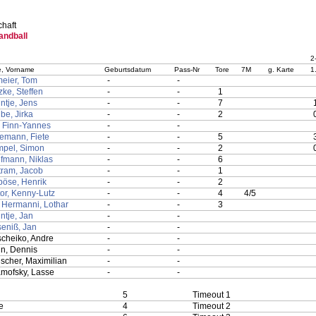
haft
andball
2
, Vorname
Geburtsdatum
Pass-Nr
Tore
7M
g. Karte
1
eier, Tom
-
-
zke, Steffen
-
-
1
ntje, Jens
-
-
7
be, Jirka
-
-
2
t, Finn-Yannes
-
-
emann, Fiete
-
-
5
pel, Simon
-
-
2
fmann, Niklas
-
-
6
tram, Jacob
-
-
1
böse, Henrik
-
-
2
tor, Kenny-Lutz
-
-
4
4/5
 Hermanni, Lothar
-
-
3
ntje, Jan
-
-
seniß, Jan
-
-
cheiko, Andre
-
-
n, Dennis
-
-
lscher, Maximilian
-
-
mofsky, Lasse
-
-
5
Timeout 1
e
4
Timeout 2