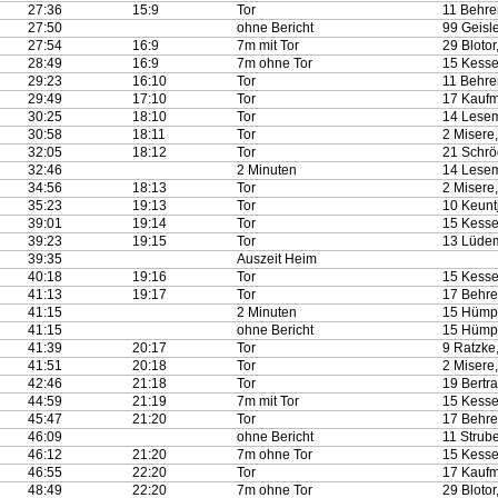
27:36
15:9
Tor
11 Behre
27:50
ohne Bericht
99 Geisle
27:54
16:9
7m mit Tor
29 Blotor
28:49
16:9
7m ohne Tor
15 Kessel
29:23
16:10
Tor
11 Behre
29:49
17:10
Tor
17 Kaufm
30:25
18:10
Tor
14 Lesem
30:58
18:11
Tor
2 Misere
32:05
18:12
Tor
21 Schrö
32:46
2 Minuten
14 Lesem
34:56
18:13
Tor
2 Misere
35:23
19:13
Tor
10 Keunt
39:01
19:14
Tor
15 Kessel
39:23
19:15
Tor
13 Lüdem
39:35
Auszeit Heim
40:18
19:16
Tor
15 Kessel
41:13
19:17
Tor
17 Behren
41:15
2 Minuten
15 Hümpe
41:15
ohne Bericht
15 Hümpe
41:39
20:17
Tor
9 Ratzke,
41:51
20:18
Tor
2 Misere
42:46
21:18
Tor
19 Bertr
44:59
21:19
7m mit Tor
15 Kessel
45:47
21:20
Tor
17 Behren
46:09
ohne Bericht
11 Strube
46:12
21:20
7m ohne Tor
15 Kessel
46:55
22:20
Tor
17 Kaufm
48:49
22:20
7m ohne Tor
29 Blotor