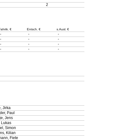
2
Fahrtk. €
Entsch. €
s.Ausl. €
-
-
-
-
-
-
-
-
-
-
-
-
, Jirka
der, Paul
je, Jens
, Lukas
l, Simon
s, Kilian
ann, Fiete