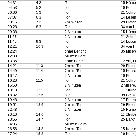
04:31
4:2
Tor
15 Hümpe
04:53
5:2
Tor
10 Keunt
06:36
5:3
Tor
21 Schrö
07:07
6:3
Tor
14 Lesem
08:16
7:3
7m mit Tor
29 Blotor
09:28
8:3
Tor
34 von H
09:38
2 Minuten
15 Hümpe
11:27
2 Minuten
21 Schrö
11:49
9:3
Tor
14 Lesem
12:21
10:3
Tor
34 von H
12:24
ohne Bericht
35 Miser
12:33
Auszeit Gast
13:36
ohne Bericht
12 Arlt, 
14:21
11:3
7m mit Tor
29 Blotor
14:49
11:4
7m mit Tor
15 Kessel
16:17
2 Minuten
10 Keunt
16:28
11:5
Tor
21 Schrö
16:50
2 Minuten
2 Misere
18:18
12:5
Tor
11 Strube
18:32
12:6
Tor
99 Geisle
19:48
2 Minuten
17 Behren
19:51
13:6
7m mit Tor
29 Blotor
22:48
2 Minuten
15 Hümpe
23:13
14:6
Tor
11 Strube
23:55
14:7
Tor
25 Barkho
24:35
Auszeit Heim
26:56
14:8
7m mit Tor
15 Kessel
27:24
15:8
Tor
10 Keunt