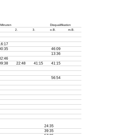
-Minuten
Disqualifikation
.
2.
3.
o.B.
m.B.
16:17
00:35
46:09
13:36
32:46
09:38
22:48
41:15
41:15
56:54
24:35
39:35