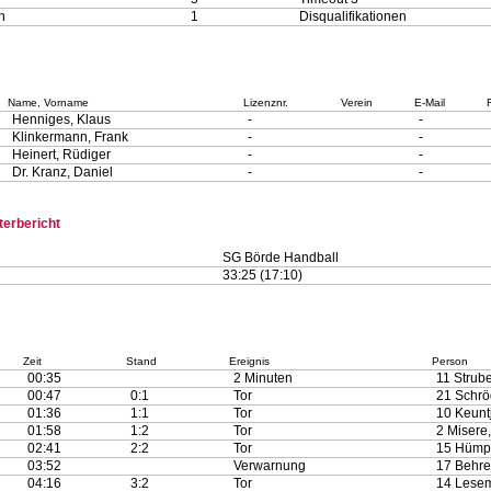
n
1
Disqualifikationen
Name, Vorname
Lizenznr.
Verein
E-Mail
Henniges, Klaus
-
-
Klinkermann, Frank
-
-
Heinert, Rüdiger
-
-
Dr. Kranz, Daniel
-
-
terbericht
SG Börde Handball
33:25 (17:10)
Zeit
Stand
Ereignis
Person
00:35
2 Minuten
11 Strube
00:47
0:1
Tor
21 Schrö
01:36
1:1
Tor
10 Keunt
01:58
1:2
Tor
2 Misere
02:41
2:2
Tor
15 Hümpe
03:52
Verwarnung
17 Behren
04:16
3:2
Tor
14 Lesem