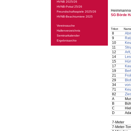
HVNB 2025/26
HVNB-Pokal 25/26
Heimmannsc
Freundschaftsspiele 2025/26
SG Börde H
HVNB-Beachturniere 2025
Vereinssuche
Trikot
Name
Hallenverzeichnis
8
Abm
Seminarkalender
9
Rat
Ergebnisarchiv
10
Keu
11
Stru
12
Arl
14
Les
15
Hüm
17
Kau
19
Ber
21
Fro
29
Blo
34
von
71
Keu
82
Zie
A
Mus
B
Büh
C
Hie
D
Ada
7-Meter
7-Meter-Tor