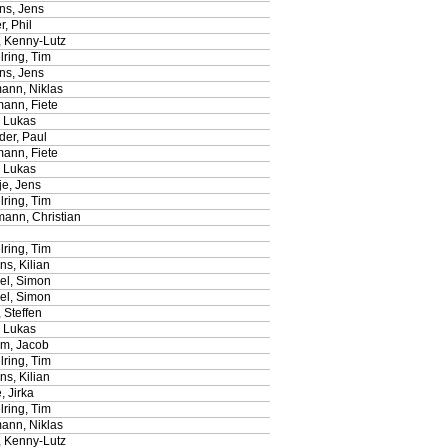
ns, Jens
r, Phil
, Kenny-Lutz
ring, Tim
ns, Jens
ann, Niklas
ann, Fiete
, Lukas
der, Paul
ann, Fiete
, Lukas
je, Jens
ring, Tim
ann, Christian
ring, Tim
s, Kilian
l, Simon
l, Simon
 Steffen
, Lukas
am, Jacob
ring, Tim
s, Kilian
, Jirka
ring, Tim
ann, Niklas
, Kenny-Lutz