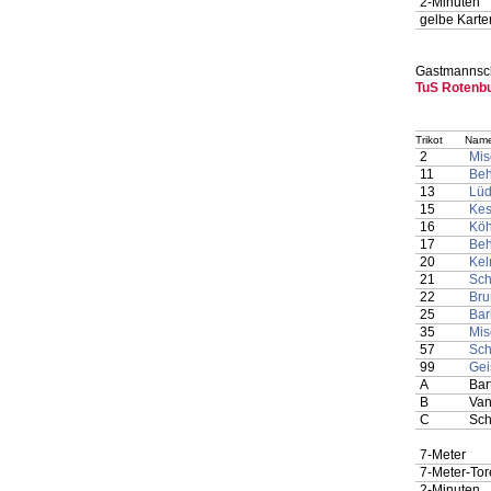
2-Minuten
gelbe Karte
Gastmannsch
TuS Rotenb
Trikot
Name
2
Mis
11
Beh
13
Lüd
15
Kes
16
Köh
17
Beh
20
Kel
21
Sch
22
Bru
25
Bar
35
Mis
57
Sch
99
Geis
A
Bar
B
Van
C
Sch
7-Meter
7-Meter-Tor
2-Minuten