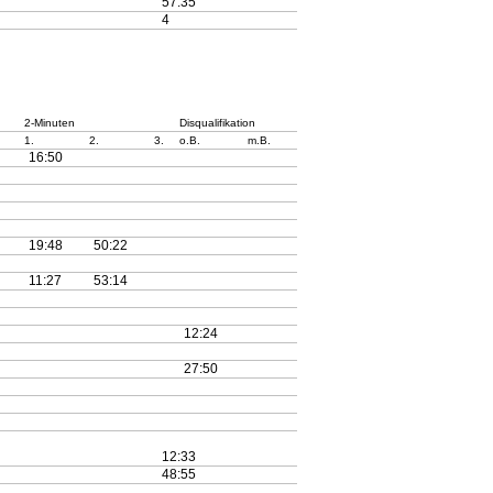
57:35
4
2-Minuten
Disqualifikation
1.
2.
3.
o.B.
m.B.
16:50
19:48
50:22
11:27
53:14
12:24
27:50
12:33
48:55