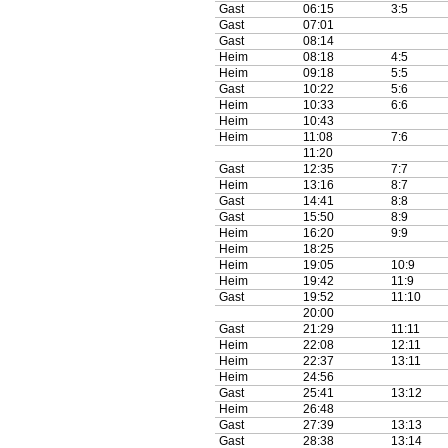
Gast
06:15
3:5
Gast
07:01
Gast
08:14
Heim
08:18
4:5
Heim
09:18
5:5
Gast
10:22
5:6
Heim
10:33
6:6
Heim
10:43
Heim
11:08
7:6
11:20
Gast
12:35
7:7
Heim
13:16
8:7
Gast
14:41
8:8
Gast
15:50
8:9
Heim
16:20
9:9
Heim
18:25
Heim
19:05
10:9
Heim
19:42
11:9
Gast
19:52
11:10
20:00
Gast
21:29
11:11
Heim
22:08
12:11
Heim
22:37
13:11
Heim
24:56
Gast
25:41
13:12
Heim
26:48
Gast
27:39
13:13
Gast
28:38
13:14