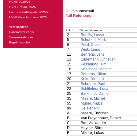
HVNB 2025/26
HVNB-Pokal 25/26
Heimmannschaft
Freundschaftsspiele 2025/26
TuS Rotenburg
HVNB-Beachturniere 2025
Vereinssuche
Trikot
Name, Vorname
Hallenverzeichnis
2
Bonfils, Lasse
Seminarkalender
5
Schubert, Mark
Ergebnisarchiv
6
Pelzl, Dustin
7
Wiek, Linus
11
Behrens, Jens
13
Lüdemann, Christian
15
Kesselring, Tim
16
Köhlmoos, Matthis
17
Behrens, Kilian
20
Kelm, Yannick
21
Schröder, Paul
22
Schlifelner, Luca
25
Barkholdt, Daniel
35
Misere, Michel
55
Müller, Mattis
99
Geisler, Phil
A
Misere, Thorsten
B
Van Frayenhove, Daniel
C
Bart, Alexander
D
Heyber, Sören
E
Misere, Lukas