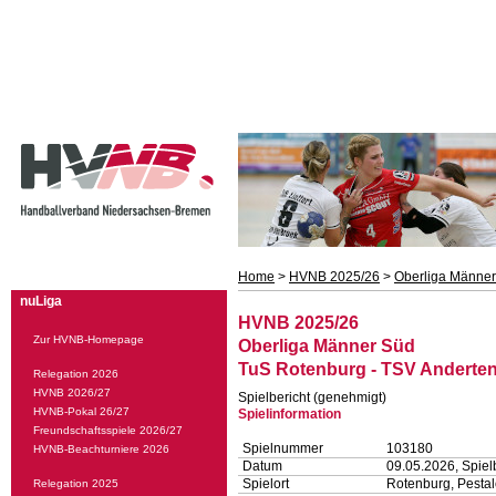
Home
>
HVNB 2025/26
>
Oberliga Männe
nuLiga
HVNB 2025/26
Zur HVNB-Homepage
Oberliga Männer Süd
TuS Rotenburg - TSV Anderten I
Relegation 2026
HVNB 2026/27
Spielbericht (genehmigt)
HVNB-Pokal 26/27
Spielinformation
Freundschaftsspiele 2026/27
Spielnummer
103180
HVNB-Beachturniere 2026
Datum
09.05.2026, Spiel
Spielort
Rotenburg, Pestal
Relegation 2025