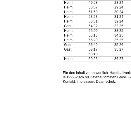
Heim
49:58
28:24
Heim
50:57
29:24
Heim
51:59
30:24
Heim
53:23
31:24
Heim
53:51
32:24
Gast
54:32
32:25
Heim
55:00
33:25
Heim
55:13
34:25
Heim
56:20
35:25
Gast
56:49
35:26
Gast
58:17
35:27
58:18
Heim
59:25
36:27
Für den Inhalt verantwortlich: Handballv
© 1999-2026
nu Datenautomaten GmbH - Au
Kontakt
,
Impressum
,
Datenschutz