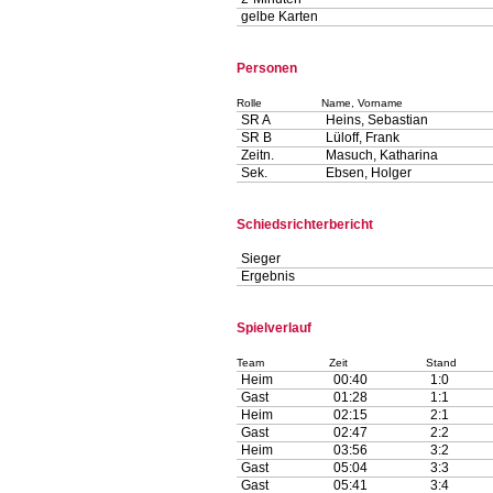
gelbe Karten
Personen
Rolle
Name, Vorname
SR A
Heins, Sebastian
SR B
Lüloff, Frank
Zeitn.
Masuch, Katharina
Sek.
Ebsen, Holger
Schiedsrichterbericht
Sieger
Ergebnis
Spielverlauf
Team
Zeit
Stand
Heim
00:40
1:0
Gast
01:28
1:1
Heim
02:15
2:1
Gast
02:47
2:2
Heim
03:56
3:2
Gast
05:04
3:3
Gast
05:41
3:4