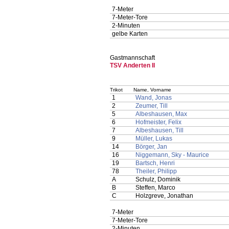
7-Meter
7-Meter-Tore
2-Minuten
gelbe Karten
Gastmannschaft
TSV Anderten II
Trikot
Name, Vorname
1
Wand, Jonas
2
Zeumer, Till
5
Albeshausen, Max
6
Hofmeister, Felix
7
Albeshausen, Till
9
Müller, Lukas
14
Börger, Jan
16
Niggemann, Sky - Maurice
19
Bartsch, Henri
78
Theiler, Philipp
A
Schulz, Dominik
B
Steffen, Marco
C
Holzgreve, Jonathan
7-Meter
7-Meter-Tore
2-Minuten