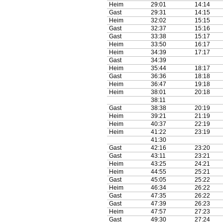
Heim
29:01
14:14
Gast
29:31
14:15
Heim
32:02
15:15
Gast
32:37
15:16
Gast
33:38
15:17
Heim
33:50
16:17
Heim
34:39
17:17
Gast
34:39
Heim
35:44
18:17
Gast
36:36
18:18
Heim
36:47
19:18
Heim
38:01
20:18
38:11
Gast
38:38
20:19
Heim
39:21
21:19
Heim
40:37
22:19
Heim
41:22
23:19
41:30
Gast
42:16
23:20
Gast
43:11
23:21
Heim
43:25
24:21
Heim
44:55
25:21
Gast
45:05
25:22
Heim
46:34
26:22
Gast
47:35
26:22
Gast
47:39
26:23
Heim
47:57
27:23
Gast
49:30
27:24