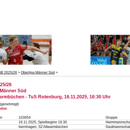
B 2025/26
>
Oberliga Männer Süd
>
25/26
 Männer Süd
armbüchen - TuS Rotenburg, 16.11.2025, 16:30 Uhr
 (genehmigt)
ation
er
103054
Gruppe
16.11.2025, Spielbeginn 16:30
Heimmannscha
Isernhagen, SZ Altwarmbüchen
Gastmannschaf