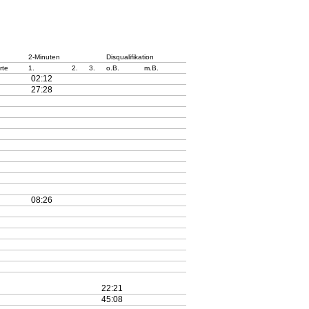
2-Minuten
Disqualifikation
rte
1.
2.
3.
o.B.
m.B.
02:12
27:28
08:26
22:21
45:08