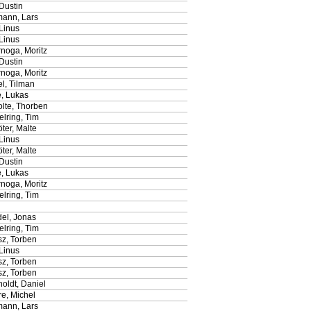
 Dustin
mann, Lars
Linus
Linus
noga, Moritz
 Dustin
noga, Moritz
l, Tilman
e, Lukas
olte, Thorben
lring, Tim
ter, Malte
Linus
ter, Malte
 Dustin
e, Lukas
noga, Moritz
lring, Tim
el, Jonas
lring, Tim
sz, Torben
Linus
sz, Torben
sz, Torben
oldt, Daniel
e, Michel
mann, Lars