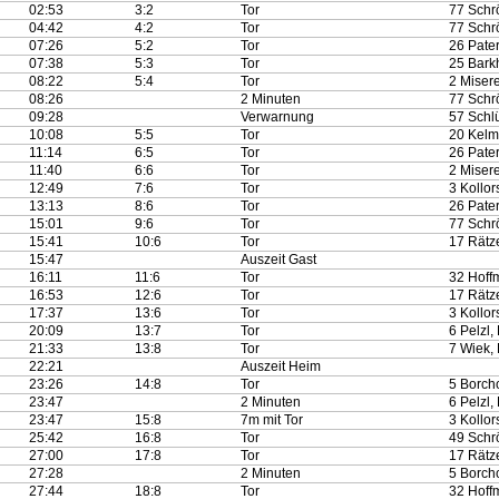
02:53
3:2
Tor
77 Schrö
04:42
4:2
Tor
77 Schrö
07:26
5:2
Tor
26 Pater
07:38
5:3
Tor
25 Barkh
08:22
5:4
Tor
2 Miser
08:26
2 Minuten
77 Schrö
09:28
Verwarnung
57 Schlü
10:08
5:5
Tor
20 Kelm
11:14
6:5
Tor
26 Pater
11:40
6:6
Tor
2 Miser
12:49
7:6
Tor
3 Kollor
13:13
8:6
Tor
26 Pater
15:01
9:6
Tor
77 Schrö
15:41
10:6
Tor
17 Rätze
15:47
Auszeit Gast
16:11
11:6
Tor
32 Hoff
16:53
12:6
Tor
17 Rätze
17:37
13:6
Tor
3 Kollor
20:09
13:7
Tor
6 Pelzl,
21:33
13:8
Tor
7 Wiek, 
22:21
Auszeit Heim
23:26
14:8
Tor
5 Borch
23:47
2 Minuten
6 Pelzl,
23:47
15:8
7m mit Tor
3 Kollor
25:42
16:8
Tor
49 Schrö
27:00
17:8
Tor
17 Rätze
27:28
2 Minuten
5 Borch
27:44
18:8
Tor
32 Hoff