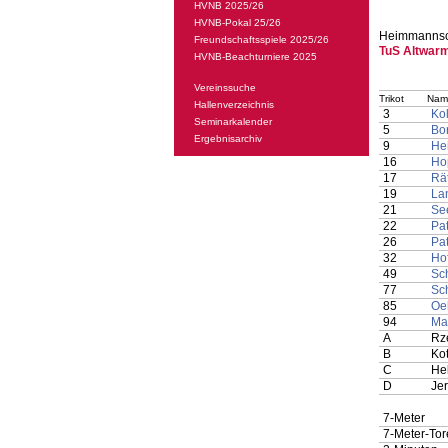
HVNB 2025/26
HVNB-Pokal 25/26
Heimmannsc
Freundschaftsspiele 2025/26
TuS Altwar
HVNB-Beachturniere 2025
Vereinssuche
Trikot
Nam
Hallenverzeichnis
3
Kol
Seminarkalender
5
Bor
Ergebnisarchiv
9
He
16
Ho
17
Rät
19
La
21
Se
22
Pa
26
Pat
32
Ho
49
Sch
77
Sch
85
Oel
94
Ma
A
Rz
B
Ko
C
He
D
Je
7-Meter
7-Meter-Tor