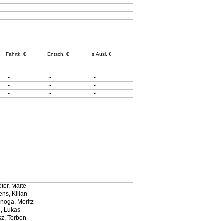
Fahrtk. €
Entsch. €
s.Ausl. €
-
-
-
-
-
-
-
-
-
-
-
-
-
-
-
ter, Malte
ns, Kilian
noga, Moritz
e, Lukas
sz, Torben