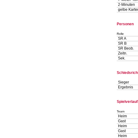
2-Minuten
gelbe Karte
Personen
Rolle
SR A
SR B
SR Beob.
Zeitn.
Sek.
Schiedsrich
Sieger
Ergebnis
Spielverlauf
Team
Heim
Gast
Heim
Gast
Heim