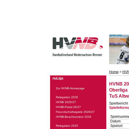
Home
>
HVN
nuLiga
HVNB 20
Zur HVNB-Homepage
Oberliga
TuS Altw
Relegation 2026
HVNB 2026/27
Spielbericht
HVNB-Pokal 26/27
Spielinform
Freundschaftsspiele 2026/27
Spielnumm
HVNB-Beachturniere 2026
Datum
Spielort
Relegation 2025