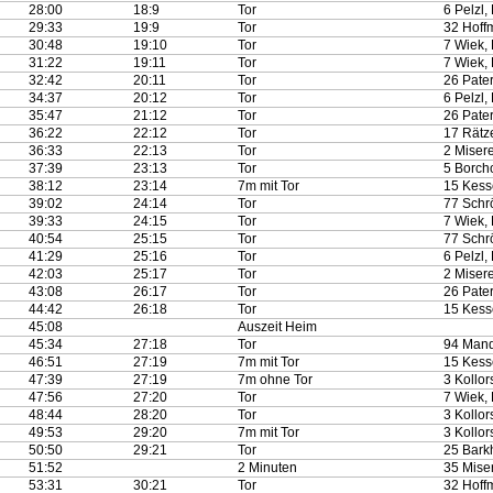
28:00
18:9
Tor
6 Pelzl,
29:33
19:9
Tor
32 Hoff
30:48
19:10
Tor
7 Wiek, 
31:22
19:11
Tor
7 Wiek, 
32:42
20:11
Tor
26 Pater
34:37
20:12
Tor
6 Pelzl,
35:47
21:12
Tor
26 Pater
36:22
22:12
Tor
17 Rätze
36:33
22:13
Tor
2 Miser
37:39
23:13
Tor
5 Borch
38:12
23:14
7m mit Tor
15 Kesse
39:02
24:14
Tor
77 Schrö
39:33
24:15
Tor
7 Wiek, 
40:54
25:15
Tor
77 Schrö
41:29
25:16
Tor
6 Pelzl,
42:03
25:17
Tor
2 Miser
43:08
26:17
Tor
26 Pater
44:42
26:18
Tor
15 Kesse
45:08
Auszeit Heim
45:34
27:18
Tor
94 Mand
46:51
27:19
7m mit Tor
15 Kesse
47:39
27:19
7m ohne Tor
3 Kollor
47:56
27:20
Tor
7 Wiek, 
48:44
28:20
Tor
3 Kollor
49:53
29:20
7m mit Tor
3 Kollor
50:50
29:21
Tor
25 Barkh
51:52
2 Minuten
35 Miser
53:31
30:21
Tor
32 Hoff