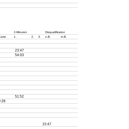
2-Minuten
Disqualifikation
Karte
1.
2.
3.
o.B.
m.B.
23:47
54:03
51:52
:28
15:47