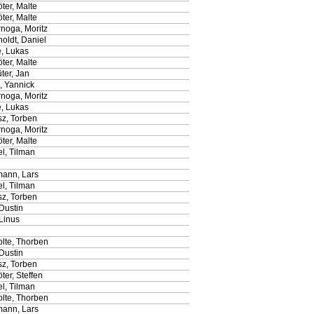
ter, Malte
ter, Malte
noga, Moritz
oldt, Daniel
e, Lukas
ter, Malte
ter, Jan
, Yannick
noga, Moritz
e, Lukas
sz, Torben
noga, Moritz
ter, Malte
l, Tilman
mann, Lars
l, Tilman
sz, Torben
 Dustin
Linus
olte, Thorben
 Dustin
sz, Torben
ter, Steffen
l, Tilman
olte, Thorben
mann, Lars