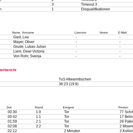
3
Timeout 3
n
1
Disqualifikationen
Name, Vorname
Lizenznr.
Verein
E-Mail
Gast, Lea
-
-
Mayer, Oliver
-
-
Grude, Lukas-Julian
-
-
Liem, Dewi Victoria
-
-
Von Rohr, Svenja
-
-
terbericht
TuS Altwarmbüchen
36:23 (19:9)
Zeit
Stand
Ereignis
Person
00:30
1:0
Tor
77 Schrö
00:42
1:1
Tor
17 Behre
01:59
2:1
Tor
26 Pater
02:08
2:2
Tor
2 Miser
02:12
2 Minuten
3 Kollor