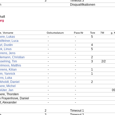
3
Timeout 3
n
Disqualifikationen
aft
urg
e, Vorname
Geburtsdatum
Pass-Nr
Tore
7M
g. 
ere, Lukas
-
-
5
lifelner, Luca
-
-
zl, Dustin
-
-
4
k, Linus
-
-
5
rens, Jens
-
-
emann, Christian
-
-
2
selring, Tim
-
-
3
2/2
lmoos, Matthis
-
-
rens, Kilian
-
-
1
m, Yannick
-
-
1
ns, Luka
-
-
kholdt, Daniel
-
-
2
ere, Michel
-
-
lüter, Jan
-
-
09
ere, Thorsten
-
-
 Frayenhove, Daniel
-
-
t, Alexander
-
-
2
Timeout 1
e
2
Timeout 2