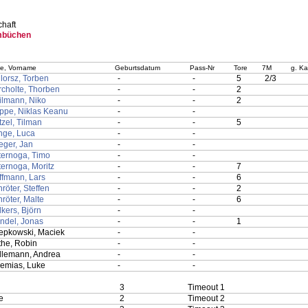
haft
mbüchen
e, Vorname
Geburtsdatum
Pass-Nr
Tore
7M
g. Ka
lorsz, Torben
-
-
5
2/3
cholte, Thorben
-
-
2
ilmann, Niko
-
-
2
ppe, Niklas Keanu
-
-
zel, Tilman
-
-
5
nge, Luca
-
-
eger, Jan
-
-
ternoga, Timo
-
-
ernoga, Moritz
-
-
7
ffmann, Lars
-
-
6
röter, Steffen
-
-
2
röter, Malte
-
-
6
kers, Björn
-
-
ndel, Jonas
-
-
1
epkowski, Maciek
-
-
the, Robin
-
-
llemann, Andrea
-
-
remias, Luke
-
-
3
Timeout 1
e
2
Timeout 2