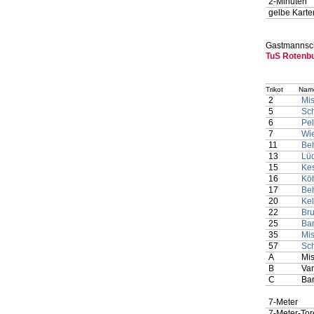
2-Minuten
gelbe Karte
Gastmannsch
TuS Rotenb
Trikot
Nam
2
Mis
5
Sch
6
Pel
7
Wie
11
Beh
13
Lüd
15
Kes
16
Köh
17
Beh
20
Kel
22
Bru
25
Bar
35
Mis
57
Sch
A
Mis
B
Van
C
Bar
7-Meter
7-Meter-Tor