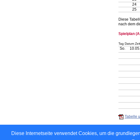
24
25
Diese Tabell
nach dem dir
Spielplan (A
Tag Datum Zei
So.
10.05
Tabelle u
Diese Internetseite verwendet Cookies, um die grundlegen
Für den Inha