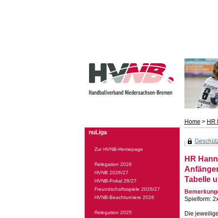
Home
>
HR 
nuLiga
Geschützt
Zur HVNB-Homepage
HR Hanno
Relegation 2026
Anfänger
HVNB 2026/27
Tabelle u
HVNB-Pokal 26/27
Freundschaftsspiele 2026/27
Bemerkung
HVNB-Beachturniere 2026
Spielform: 2
Relegation 2025
Die jeweilig