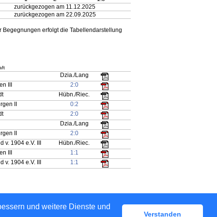
zurückgezogen am 11.12.2025
zurückgezogen am 22.09.2025
 Begegnungen erfolgt die Tabellendarstellung
ft
I
Dzia./Lang
n III
2:0
dt
Hübn./Riec.
rgen II
0:2
dt
2:0
I
Dzia./Lang
rgen II
2:0
 v. 1904 e.V. III
Hübn./Riec.
n III
1:1
 v. 1904 e.V. III
1:1
rbessern und weitere Dienste und
Verstanden