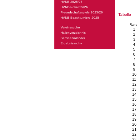
HVNB 2025/26
HVNB-Pokal 25/26
Freundschaftsspiele 2025/26
Tabelle
HVNB-Beachturniere 2025
Rang
Vereinssuche
1
Hallenverzeichnis
2
Seminarkalender
3
Ergebnisarchiv
4
5
6
7
8
9
10
11
12
13
14
15
16
17
18
19
20
21
22
23