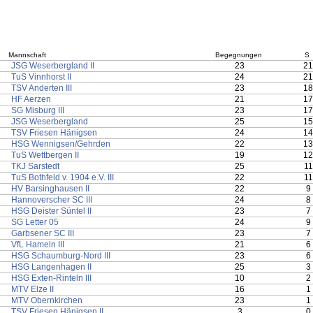
Mannschaft
Begegnungen
S
JSG Weserbergland II
23
21
TuS Vinnhorst II
24
21
TSV Anderten III
23
18
HF Aerzen
21
17
SG Misburg III
23
17
JSG Weserbergland
25
15
TSV Friesen Hänigsen
24
14
HSG Wennigsen/Gehrden
22
13
TuS Wettbergen II
19
12
TKJ Sarstedt
25
11
TuS Bothfeld v. 1904 e.V. III
22
11
HV Barsinghausen II
22
9
Hannoverscher SC III
24
8
HSG Deister Süntel II
23
7
SG Letter 05
24
9
Garbsener SC III
23
7
VfL Hameln III
21
6
HSG Schaumburg-Nord III
23
6
HSG Langenhagen II
25
3
HSG Exten-Rinteln III
10
2
MTV Elze II
16
1
MTV Obernkirchen
23
1
TSV Friesen Hänigsen II
3
0