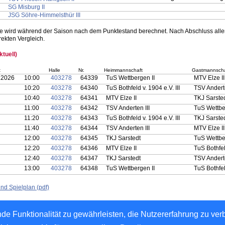
SG Misburg II
JSG Söhre-Himmelsthür III
e wird während der Saison nach dem Punktestand berechnet. Nach Abschluss aller
ekten Vergleich.
ktuell)
t
Halle
Nr.
Heimmannschaft
Gastmannscha
.2026
10:00
403278
64339
TuS Wettbergen II
MTV Elze I
10:20
403278
64340
TuS Bothfeld v. 1904 e.V. III
TSV Anderte
10:40
403278
64341
MTV Elze II
TKJ Sarste
11:00
403278
64342
TSV Anderten III
TuS Wettbe
11:20
403278
64343
TuS Bothfeld v. 1904 e.V. III
TKJ Sarste
11:40
403278
64344
TSV Anderten III
MTV Elze I
12:00
403278
64345
TKJ Sarstedt
TuS Wettbe
12:20
403278
64346
MTV Elze II
TuS Bothfeld
12:40
403278
64347
TKJ Sarstedt
TSV Anderte
13:00
403278
64348
TuS Wettbergen II
TuS Bothfeld
nd Spielplan (pdf)
de Funktionalität zu gewährleisten, die Nutzererfahrung zu ve
lt verantwortlich: Handballverband Niedersachsen-Bremen e.V.