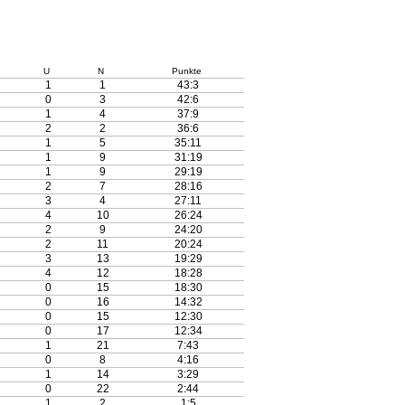
U
N
Punkte
1
1
43:3
0
3
42:6
1
4
37:9
2
2
36:6
1
5
35:11
1
9
31:19
1
9
29:19
2
7
28:16
3
4
27:11
4
10
26:24
2
9
24:20
2
11
20:24
3
13
19:29
4
12
18:28
0
15
18:30
0
16
14:32
0
15
12:30
0
17
12:34
1
21
7:43
0
8
4:16
1
14
3:29
0
22
2:44
1
2
1:5