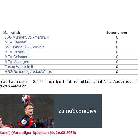
Mannschaft
Begegnungen
JSG Münden/Volkmarsh. II
0
MTV Seesen
0
SV Einheit 1875 Worbis
0
MTV Rosdorf II
0
MTV Geismar II
0
MTV Moringen
0
Tuspo Weende II
0
HSG Schoning./Uslar/Wiens.
0
e wird während der Saison nach dem Punktestand berechnet. Nach Abschluss aller
ekten Vergleich.
ktuell) (Vorläufiger Spielplan bis 26.08.2026)