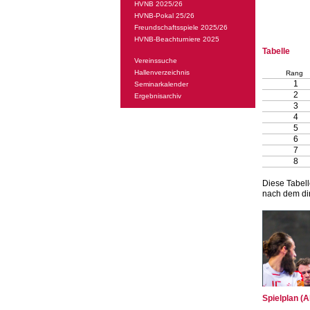
HVNB 2025/26
HVNB-Pokal 25/26
Freundschaftsspiele 2025/26
HVNB-Beachturniere 2025
Tabelle
Vereinssuche
Hallenverzeichnis
Rang
1
Seminarkalender
2
Ergebnisarchiv
3
4
5
6
7
8
Diese Tabell
nach dem dir
Spielplan (A