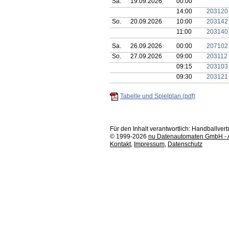
Sa.
19.09.2026
00:00
14:00
203120
So.
20.09.2026
10:00
203142
11:00
203140
Sa.
26.09.2026
00:00
207102
So.
27.09.2026
09:00
203112
09:15
203103
09:30
203121
Tabelle und Spielplan (pdf)
Für den Inhalt verantwortlich: Handballv
© 1999-2026
nu Datenautomaten GmbH - Au
Kontakt
,
Impressum
,
Datenschutz