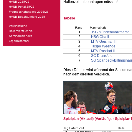
Hallenzeiten beantragen müssen!
HVNB 2025/26
HVNB-Pokal 25/26
Freundschaftsspiele 2025/26
HVNB-Beachturniere 2025
Tabelle
Vereinssuche
Rang
Mannschaft
Hallenverzeichnis
1
JSG Münden/Volkmarsh.
Seminarkalender
2
HSG Oha II
Ergebnisarchiv
3
MTV Geismar III
4
Tuspo Weende
5
MTV Rosdorf II
6
SC Dransfeld
7
SG Spanbeck/Billingsha
Diese Tabelle wird während der Saison na
nach dem direkten Vergleich.
Spielplan (Aktuell) (Vorläufiger Spielplan
Tag Datum Zeit
Halle