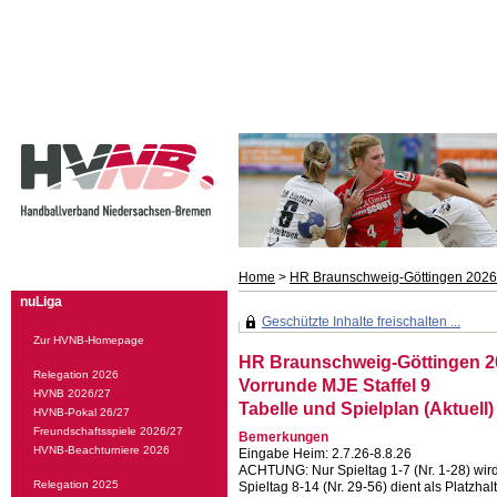
Home
>
HR Braunschweig-Göttingen 202
nuLiga
Geschützte Inhalte freischalten ...
Zur HVNB-Homepage
HR Braunschweig-Göttingen 2
Relegation 2026
Vorrunde MJE Staffel 9
HVNB 2026/27
Tabelle und Spielplan (Aktuell)
HVNB-Pokal 26/27
Freundschaftsspiele 2026/27
Bemerkungen
HVNB-Beachturniere 2026
Eingabe Heim: 2.7.26-8.8.26
ACHTUNG: Nur Spieltag 1-7 (Nr. 1-28) wird 
Relegation 2025
Spieltag 8-14 (Nr. 29-56) dient als Platzhal