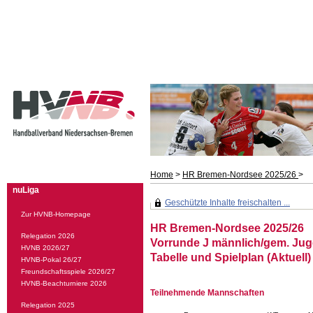
Home
>
HR Bremen-Nordsee 2025/26
>
nuLiga
Geschützte Inhalte freischalten ...
Zur HVNB-Homepage
HR Bremen-Nordsee 2025/26
Relegation 2026
Vorrunde J männlich/gem. Ju
HVNB 2026/27
Tabelle und Spielplan (Aktuell)
HVNB-Pokal 26/27
Freundschaftsspiele 2026/27
HVNB-Beachturniere 2026
Teilnehmende Mannschaften
Relegation 2025