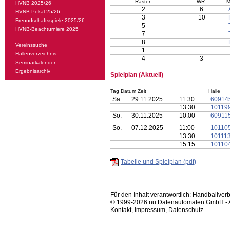
Raster
WR
M
HVNB 2025/26
2
6
HVNB-Pokal 25/26
3
10
Freundschaftsspiele 2025/26
5
HVNB-Beachturniere 2025
7
8
Vereinssuche
1
Hallenverzeichnis
4
3
Seminarkalender
Ergebnisarchiv
Spielplan (Aktuell)
Tag Datum Zeit
Halle
Sa.
29.11.2025
11:30
60914
13:30
10119
So.
30.11.2025
10:00
60911
So.
07.12.2025
11:00
10110
13:30
10111
15:15
10110
Tabelle und Spielplan (pdf)
Für den Inhalt verantwortlich: Handballv
© 1999-2026
nu Datenautomaten GmbH - Au
Kontakt
,
Impressum
,
Datenschutz