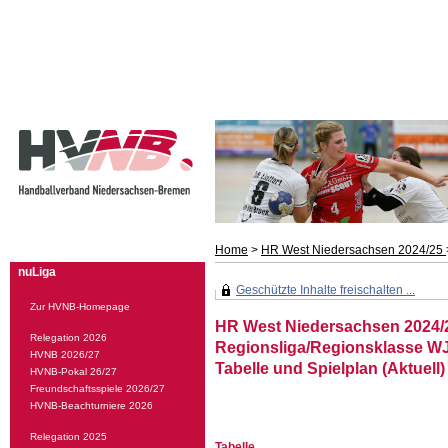
Home
>
HR West Niedersachsen 2024/25
nuLiga
Geschützte Inhalte freischalten ...
Zur HVNB-Homepage
HR West Niedersachsen 2024/
Relegation 2026
Regionsliga/Regionsklasse W
HVNB 2026/27
Tabelle und Spielplan (Aktuell)
HVNB-Pokal 26/27
Freundschaftsspiele 2026/27
HVNB-Beachturniere 2026
Relegation 2025
Tabelle