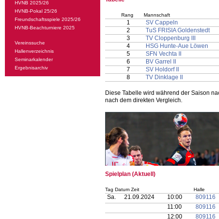
HVNB 2025/26
HVNB-Pokal 25/26
Rang
Mannschaft
Freundschaftsspiele 2025/26
1
SV Cappeln
HVNB-Beachturniere 2025
2
TuS FRISIA Goldenstedt
3
TV Cloppenburg III
Vereinssuche
4
HSG Hunte-Aue Löwen
Hallenverzeichnis
5
SFN Vechta II
Seminarkalender
6
BV Garrel II
Ergebnisarchiv
7
SV Holdorf II
8
TV Dinklage II
Diese Tabelle wird während der Saison na
nach dem direkten Vergleich.
Spielplan (Aktuell)
Tag Datum Zeit
Halle
Sa.
21.09.2024
10:00
809116
11:00
809116
12:00
809116