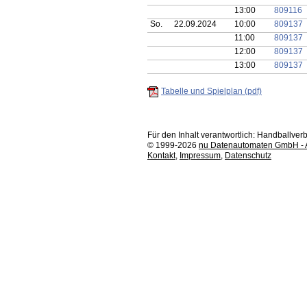
13:00
809116
So.
22.09.2024
10:00
809137
11:00
809137
12:00
809137
13:00
809137
Tabelle und Spielplan (pdf)
Für den Inhalt verantwortlich: Handballv
© 1999-2026
nu Datenautomaten GmbH - Au
Kontakt
,
Impressum
,
Datenschutz