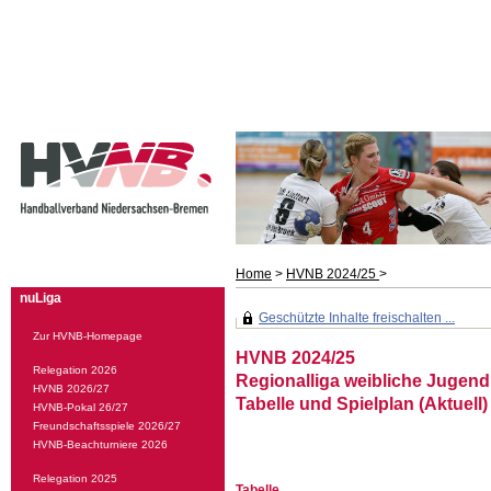
Home
>
HVNB 2024/25
>
nuLiga
Geschützte Inhalte freischalten ...
Zur HVNB-Homepage
HVNB 2024/25
Relegation 2026
Regionalliga weibliche Jugend
HVNB 2026/27
Tabelle und Spielplan (Aktuell)
HVNB-Pokal 26/27
Freundschaftsspiele 2026/27
HVNB-Beachturniere 2026
Relegation 2025
Tabelle