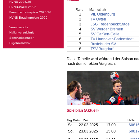
HVNB 2025/26
HVNB-Pokal 25/26
Rang
Mannschaft
Freundschaftsspiele 2025/26
1
VfL Oldenburg
HVNB-Beachturniere 2025
2
TV Oyten
3
JSG Fredenbeck/Stade
Vereinssuche
4
SV Werder Bremen
Hallenverzeichnis
5
SV Garßen-Celle
Seminarkalender
6
TV Hannover-Badenstedt
Ergebnisarchiv
7
Buxtehuder SV
8
TSV Burgdorf
Diese Tabelle wird während der Saison na
nach dem direkten Vergleich.
Spielplan (Aktuell)
Tag Datum Zeit
Halle
Sa.
22.03.2025
17:00
6081
So.
23.03.2025
15:00
6081