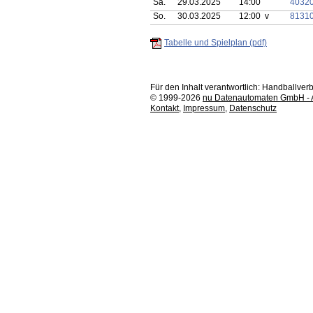
Sa.
29.03.2025
14:00
4032
So.
30.03.2025
12:00 v
8131
Tabelle und Spielplan (pdf)
Für den Inhalt verantwortlich: Handballv
© 1999-2026
nu Datenautomaten GmbH - Au
Kontakt
,
Impressum
,
Datenschutz