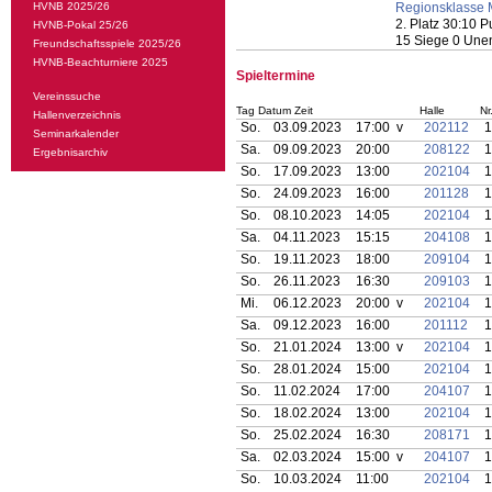
HVNB 2025/26
Regionsklasse
2. Platz 30:10 
HVNB-Pokal 25/26
15 Siege 0 Une
Freundschaftsspiele 2025/26
HVNB-Beachturniere 2025
Spieltermine
Vereinssuche
Tag Datum Zeit
Halle
Nr
Hallenverzeichnis
So.
03.09.2023
17:00 v
202112
1
Seminarkalender
Sa.
09.09.2023
20:00
208122
1
Ergebnisarchiv
So.
17.09.2023
13:00
202104
1
So.
24.09.2023
16:00
201128
1
So.
08.10.2023
14:05
202104
1
Sa.
04.11.2023
15:15
204108
1
So.
19.11.2023
18:00
209104
1
So.
26.11.2023
16:30
209103
1
Mi.
06.12.2023
20:00 v
202104
1
Sa.
09.12.2023
16:00
201112
1
So.
21.01.2024
13:00 v
202104
1
So.
28.01.2024
15:00
202104
1
So.
11.02.2024
17:00
204107
1
So.
18.02.2024
13:00
202104
1
So.
25.02.2024
16:30
208171
1
Sa.
02.03.2024
15:00 v
204107
1
So.
10.03.2024
11:00
202104
1