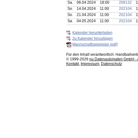
Sa.
06.04.2024
18:00
208132
1
So.
14.04.2024
11:00
202104
1
So.
21.04.2024
11:00
202104
1
Sa.
04.05.2024
11:00
202104
1
Kalender herunterladen
Zu Kalender hinzufügen
Mannschaftsspielplan (pdf)
Für den Inhalt verantwortlich: Handballv
© 1999-2026
nu Datenautomaten GmbH - Au
Kontakt
,
Impressum
,
Datenschutz