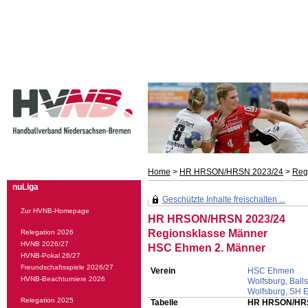
Home
>
HR HRSON/HRSN 2023/24
>
Reg
nuLiga
Geschützte Inhalte freischalten ...
Zur HVNB-Homepage
HR HRSON/HRSN 2023/24
Regionsklasse Männer
Relegation 2026
HVNB 2026/27
HSC Ehmen 2. Männer
HVNB-Pokal 26/27
Freundschaftsspiele 2026/27
Verein
HSC Ehmen
HVNB-Beachturniere 2026
Wolfsburg, Ball
Wolfsburg, SH 
Relegation 2025
Tabelle
HR HRSON/HRS