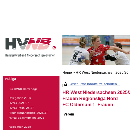
Home
>
HR West Niedersachsen 2025/26
nuLiga
Geschützte Inhalte freischalten ...
Zur HVNB-Homepage
HR West Niedersachsen 2025/
Frauen Regionsliga Nord
Relegation 2026
HVNB 2026/27
FC Oldersum 1. Frauen
HVNB-Pokal 26/27
Freundschaftsspiele 2026/27
Verein
HVNB-Beachturniere 2026
Relegation 2025