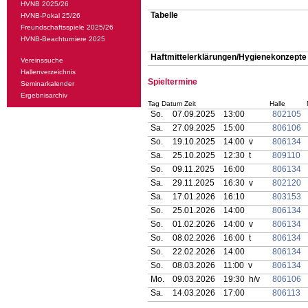
HVNB 2025/26
Tabelle
HVNB-Pokal 25/26
Freundschaftsspiele 2025/26
HVNB-Beachturniere 2025
Haftmittelerklärungen/Hygienekonzepte
Vereinssuche
Hallenverzeichnis
Spieltermine
Seminarkalender
Ergebnisarchiv
Tag Datum Zeit
Halle
So.
07.09.2025
13:00
802105
Sa.
27.09.2025
15:00
806106
So.
19.10.2025
14:00 v
806134
Sa.
25.10.2025
12:30 t
809110
So.
09.11.2025
16:00
806134
Sa.
29.11.2025
16:30 v
802120
Sa.
17.01.2026
16:10
803153
So.
25.01.2026
14:00
806134
So.
01.02.2026
14:00 v
806134
So.
08.02.2026
16:00 t
806134
So.
22.02.2026
14:00
806134
So.
08.03.2026
11:00 v
806134
Mo.
09.03.2026
19:30 h/v
806106
Sa.
14.03.2026
17:00
806113