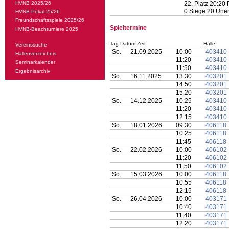
HVNB 2025/26
22. Platz 20:20
0 Siege 20 Une
HVNB-Pokal 25/26
Freundschaftsspiele 2025/26
Spieltermine
HVNB-Beachturniere 2025
Tag Datum Zeit
Halle
Vereinssuche
So.
21.09.2025
10:00
403410
Hallenverzeichnis
11:20
403410
Seminarkalender
11:50
403410
Ergebnisarchiv
So.
16.11.2025
13:30
403201
14:50
403201
15:20
403201
So.
14.12.2025
10:25
403410
11:20
403410
12:15
403410
So.
18.01.2026
09:30
406118
10:25
406118
11:45
406118
So.
22.02.2026
10:00
406102
11:20
406102
11:50
406102
So.
15.03.2026
10:00
406118
10:55
406118
12:15
406118
So.
26.04.2026
10:00
403171
10:40
403171
11:40
403171
12:20
403171