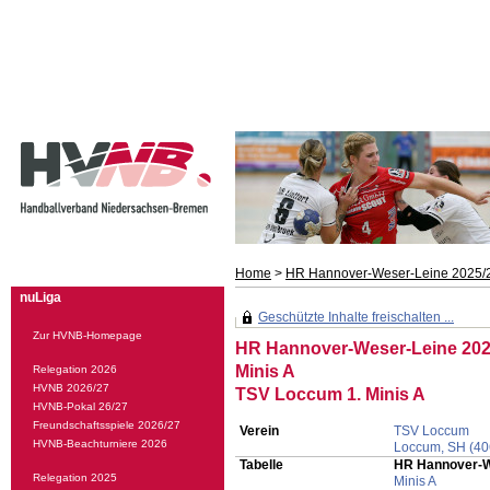
Home
>
HR Hannover-Weser-Leine 2025/
nuLiga
Geschützte Inhalte freischalten ...
Zur HVNB-Homepage
HR Hannover-Weser-Leine 202
Minis A
Relegation 2026
HVNB 2026/27
TSV Loccum 1. Minis A
HVNB-Pokal 26/27
Freundschaftsspiele 2026/27
Verein
TSV Loccum
HVNB-Beachturniere 2026
Loccum, SH (40
Tabelle
HR Hannover-W
Relegation 2025
Minis A