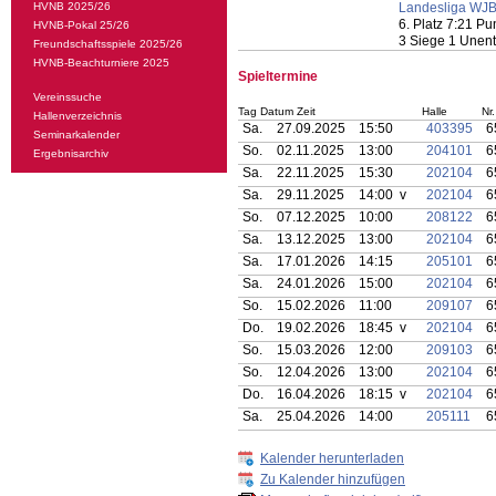
HVNB 2025/26
Landesliga WJB
6. Platz 7:21 P
HVNB-Pokal 25/26
3 Siege 1 Unen
Freundschaftsspiele 2025/26
HVNB-Beachturniere 2025
Spieltermine
Vereinssuche
Tag Datum Zeit
Halle
Nr.
Hallenverzeichnis
Sa.
27.09.2025
15:50
403395
6
Seminarkalender
So.
02.11.2025
13:00
204101
6
Ergebnisarchiv
Sa.
22.11.2025
15:30
202104
6
Sa.
29.11.2025
14:00 v
202104
6
So.
07.12.2025
10:00
208122
6
Sa.
13.12.2025
13:00
202104
6
Sa.
17.01.2026
14:15
205101
6
Sa.
24.01.2026
15:00
202104
6
So.
15.02.2026
11:00
209107
6
Do.
19.02.2026
18:45 v
202104
6
So.
15.03.2026
12:00
209103
6
So.
12.04.2026
13:00
202104
6
Do.
16.04.2026
18:15 v
202104
6
Sa.
25.04.2026
14:00
205111
6
Kalender herunterladen
Zu Kalender hinzufügen