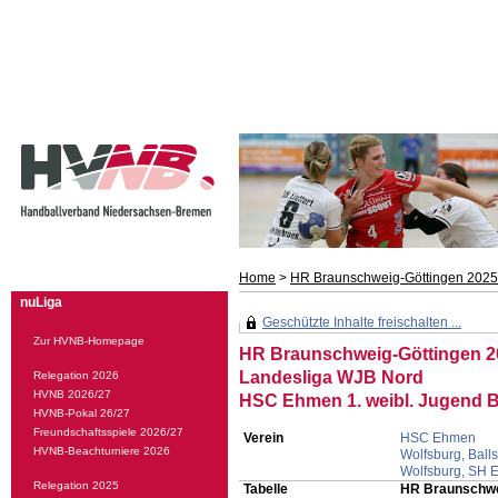
Home
>
HR Braunschweig-Göttingen 2025
nuLiga
Geschützte Inhalte freischalten ...
Zur HVNB-Homepage
HR Braunschweig-Göttingen 2
Landesliga WJB Nord
Relegation 2026
HVNB 2026/27
HSC Ehmen 1. weibl. Jugend 
HVNB-Pokal 26/27
Freundschaftsspiele 2026/27
Verein
HSC Ehmen
HVNB-Beachturniere 2026
Wolfsburg, Ball
Wolfsburg, SH 
Relegation 2025
Tabelle
HR Braunschwe