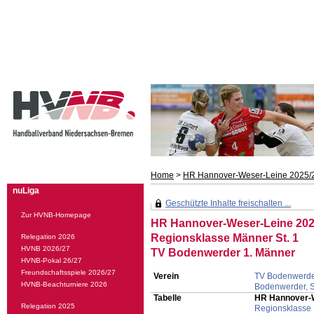
Home
>
HR Hannover-Weser-Leine 2025/
nuLiga
Geschützte Inhalte freischalten ...
Zur HVNB-Homepage
HR Hannover-Weser-Leine 202
Regionsklasse Männer St. 1
Relegation 2026
HVNB 2026/27
TV Bodenwerder 1. Männer
HVNB-Pokal 26/27
Freundschaftsspiele 2026/27
Verein
TV Bodenwerd
HVNB-Beachturniere 2026
Bodenwerder, 
Tabelle
HR Hannover-W
Relegation 2025
Regionsklasse 