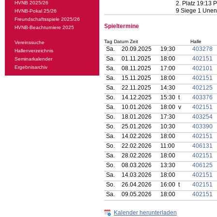
HVNB 2025/26
2. Platz 19:13 
9 Siege 1 Unen
HVNB-Pokal 25/26
Freundschaftsspiele 2025/26
Spieltermine
HVNB-Beachturniere 2025
Tag Datum Zeit
Halle
Vereinssuche
Sa.
20.09.2025
19:30
403278
Hallenverzeichnis
Sa.
01.11.2025
18:00
402151
Seminarkalender
Ergebnisarchiv
Sa.
08.11.2025
17:00
402101
Sa.
15.11.2025
18:00
402151
Sa.
22.11.2025
14:30
402125
So.
14.12.2025
15:30 t
403376
Sa.
10.01.2026
18:00 v
402151
So.
18.01.2026
17:30
403254
So.
25.01.2026
10:30
403390
Sa.
14.02.2026
18:00
402151
So.
22.02.2026
11:00
406131
Sa.
28.02.2026
18:00
402151
So.
08.03.2026
13:30
406125
Sa.
14.03.2026
18:00
402151
So.
26.04.2026
16:00 t
402151
Sa.
09.05.2026
18:00
402151
Kalender herunterladen