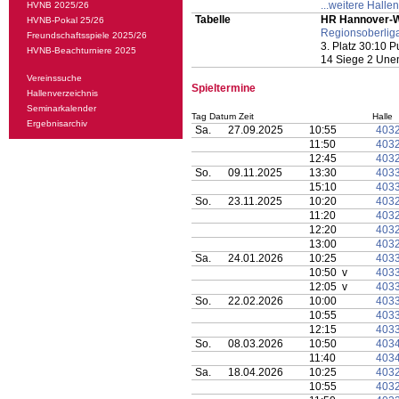
...weitere Hallen
HVNB 2025/26
Tabelle
HR Hannover-W
HVNB-Pokal 25/26
Regionsoberlig
Freundschaftsspiele 2025/26
3. Platz 30:10 
HVNB-Beachturniere 2025
14 Siege 2 Une
Vereinssuche
Spieltermine
Hallenverzeichnis
Seminarkalender
Tag Datum Zeit
Halle
Ergebnisarchiv
Sa.
27.09.2025
10:55
403
11:50
403
12:45
403
So.
09.11.2025
13:30
403
15:10
403
So.
23.11.2025
10:20
403
11:20
403
12:20
403
13:00
403
Sa.
24.01.2026
10:25
403
10:50 v
403
12:05 v
403
So.
22.02.2026
10:00
403
10:55
403
12:15
403
So.
08.03.2026
10:50
403
11:40
403
Sa.
18.04.2026
10:25
403
10:55
403