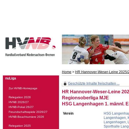
Home
>
HR Hannover-Weser-Leine 2025/
nuLiga
Geschützte Inhalte freischalten ...
Zur HVNB-Homepage
HR Hannover-Weser-Leine 202
Regionsoberliga MJE
Relegation 2026
HVNB 2026/27
HSG Langenhagen 1. männl. 
HVNB-Pokal 26/27
Freundschaftsspiele 2026/27
Verein
HSG Langenha
HVNB-Beachturniere 2026
Langenhagen, I
Langenhagen, L
Relegation 2025
Sporthalle Lan