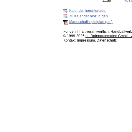
11:50
403
Kalender herunterladen
Zu Kalender hinzufügen
Mannschaftsspielplan (pdf)
Für den Inhalt verantwortlich: Handballv
© 1999-2026
nu Datenautomaten GmbH - Au
Kontakt
,
Impressum
,
Datenschutz