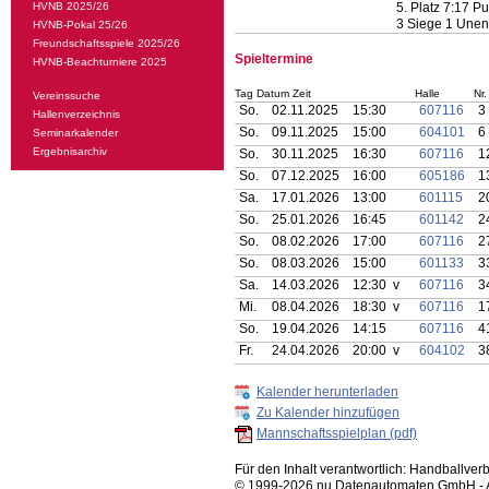
HVNB 2025/26
5. Platz 7:17 P
3 Siege 1 Unen
HVNB-Pokal 25/26
Freundschaftsspiele 2025/26
Spieltermine
HVNB-Beachturniere 2025
Tag Datum Zeit
Halle
Nr.
Vereinssuche
So.
02.11.2025
15:30
607116
3
Hallenverzeichnis
So.
09.11.2025
15:00
604101
6
Seminarkalender
Ergebnisarchiv
So.
30.11.2025
16:30
607116
1
So.
07.12.2025
16:00
605186
1
Sa.
17.01.2026
13:00
601115
2
So.
25.01.2026
16:45
601142
2
So.
08.02.2026
17:00
607116
2
So.
08.03.2026
15:00
601133
3
Sa.
14.03.2026
12:30 v
607116
3
Mi.
08.04.2026
18:30 v
607116
1
So.
19.04.2026
14:15
607116
4
Fr.
24.04.2026
20:00 v
604102
3
Kalender herunterladen
Zu Kalender hinzufügen
Mannschaftsspielplan (pdf)
Für den Inhalt verantwortlich: Handballv
© 1999-2026
nu Datenautomaten GmbH - Au