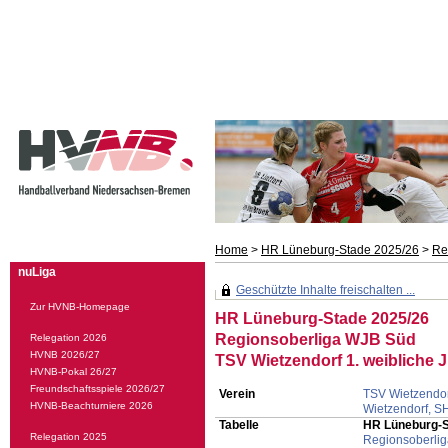
Home
>
HR Lüneburg-Stade 2025/26
>
Re
nuLiga
Geschützte Inhalte freischalten ...
Zur HVNB-Homepage
HR Lüneburg-Stade 2025/26
Regionsoberliga WJB Süd
Relegation 2026
HVNB 2026/27
TSV Wietzendorf 1. weibliche
HVNB-Pokal 26/27
Freundschaftsspiele 2026/27
Verein
TSV Wietzendor
HVNB-Beachturniere 2026
Wietzendorf, S
Tabelle
HR Lüneburg-S
Relegation 2025
Regionsoberli