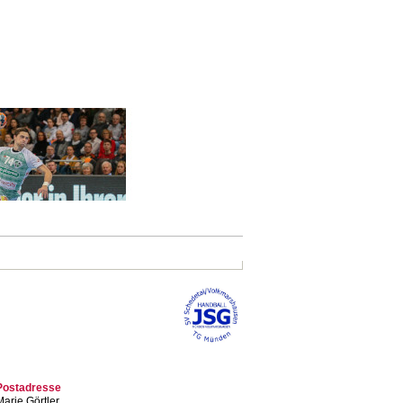
Postadresse
arie Görtler