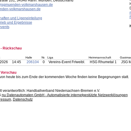
Straße 101, 34346 Hann. Münden, Deutschland
@jsgmuenden-volkmarshausen.de
nden-volkmarshausen.de
aften und Ligeneinteilung
trieb und Ergebnisse
events
b - Rückschau
t
Halle
Nr.
Liga
Heimmannschaft
Gastman
.2026
14:45
206104
0
Vereins-Event Fr/weibl.
HSG Rhumetal 1
JSG M
b Vorschau
 von heute bis zum Ende der kommenden Woche finden keine Begegnungen statt.
lt verantwortlich: Handballverband Niedersachsen-Bremen e.V.
6
nu Datenautomaten GmbH - Automatisierte internetgestützte Netzwerklösungen
ressum
,
Datenschutz