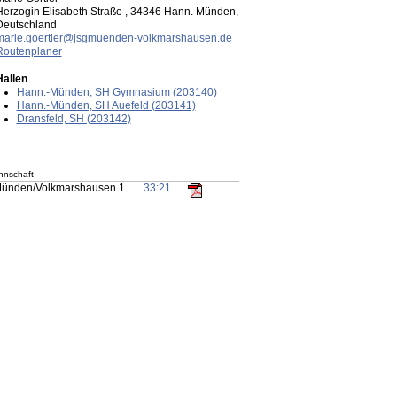
Herzogin Elisabeth Straße , 34346 Hann. Münden,
Deutschland
marie.goertler@jsgmuenden-volkmarshausen.de
Routenplaner
Hallen
Hann.-Münden, SH Gymnasium (203140)
Hann.-Münden, SH Auefeld (203141)
Dransfeld, SH (203142)
nschaft
ünden/Volkmarshausen 1
33:21