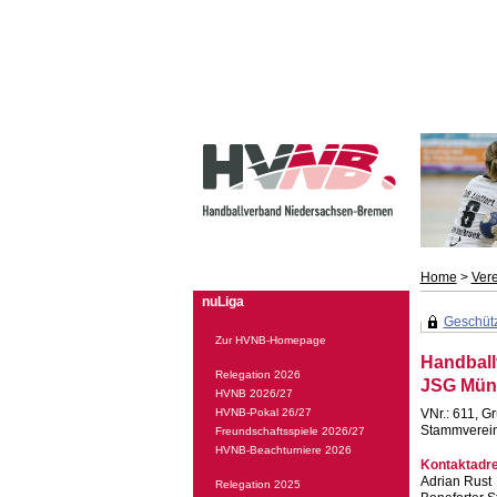
Home
>
Ver
nuLiga
Geschützt
Zur HVNB-Homepage
Handball
Relegation 2026
JSG Mün
HVNB 2026/27
HVNB-Pokal 26/27
VNr.: 611, G
Stammverein
Freundschaftsspiele 2026/27
HVNB-Beachturniere 2026
Kontaktadr
Adrian Rust
Relegation 2025