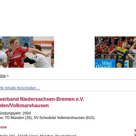
eine
>
e Inhalte freischalten ...
verband Niedersachsen-Bremen e.V.
den/Volkmarshausen
ründungsjahr: 2004
e: TG Münden (35), SV Schedetal Volkmarshausen (810)
esse
M