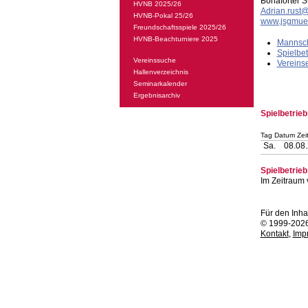
Bonaforter 
HVNB 2025/26
Adrian.rust
HVNB-Pokal 25/26
www.jsgmue
Freundschaftsspiele 2025/26
HVNB-Beachturniere 2025
Mannsch
Spielbe
Vereinssuche
Vereins
Hallenverzeichnis
Seminarkalender
Ergebnisarchiv
Spielbetrie
Tag Datum Zei
Sa.
08.08
Spielbetrie
Im Zeitraum
Für den Inha
© 1999-202
Kontakt
,
Imp