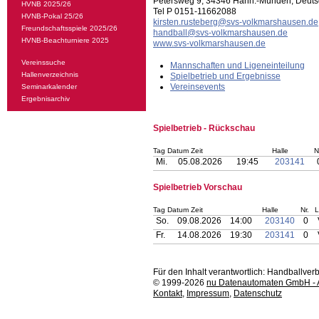
Petersweg 9, 34346 Hann.-Münden, Deuts
HVNB 2025/26
Tel P 0151-11662088
HVNB-Pokal 25/26
kirsten.rusteberg@svs-volkmarshausen.de
Freundschaftsspiele 2025/26
handball@svs-volkmarshausen.de
HVNB-Beachturniere 2025
www.svs-volkmarshausen.de
Vereinssuche
Mannschaften und Ligeneinteilung
Hallenverzeichnis
Spielbetrieb und Ergebnisse
Vereinsevents
Seminarkalender
Ergebnisarchiv
Spielbetrieb - Rückschau
Tag Datum Zeit
Halle
N
Mi.
05.08.2026
19:45
203141
Spielbetrieb Vorschau
Tag Datum Zeit
Halle
Nr.
L
So.
09.08.2026
14:00
203140
0
Fr.
14.08.2026
19:30
203141
0
Für den Inhalt verantwortlich: Handballv
© 1999-2026
nu Datenautomaten GmbH - Au
Kontakt
,
Impressum
,
Datenschutz