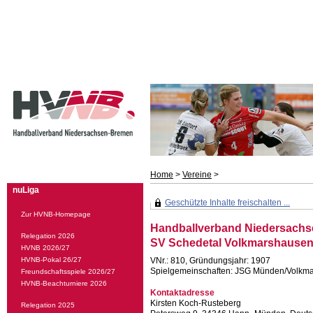
Home
>
Vereine
>
nuLiga
Geschützte Inhalte freischalten ...
Zur HVNB-Homepage
Handballverband Niedersachs
Relegation 2026
SV Schedetal Volkmarshause
HVNB 2026/27
HVNB-Pokal 26/27
VNr.: 810, Gründungsjahr: 1907
Spielgemeinschaften: JSG Münden/Volkma
Freundschaftsspiele 2026/27
HVNB-Beachturniere 2026
Kontaktadresse
Kirsten Koch-Rusteberg
Relegation 2025